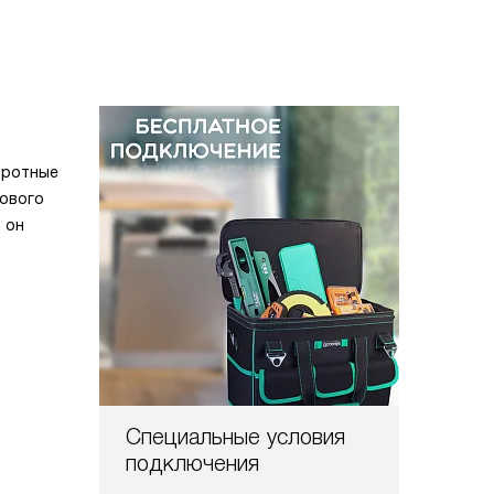
оротные
гового
 он
Специальные условия
подключения