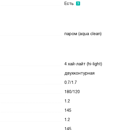
Есть
паром (aqua clean)
4 хай-лайт (hi-light)
двухконтурная
0.7/1.7
180/120
1.2
145
1.2
145