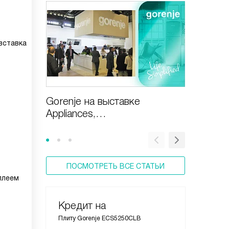
вставка
Gorenje на выставке
Газовая
Appliances,
включи
Design&Technologies
ПОСМОТРЕТЬ ВСЕ СТАТЬИ
плеем
Кредит на
Плиту Gorenje ECS5250CLB