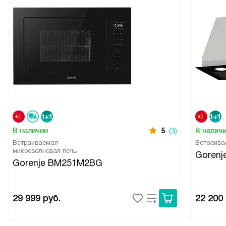
В наличии
5
(3)
В налич
Встраиваемая
Встраива
микроволновая печь
Gorenj
Gorenje BM251M2BG
29 999
руб.
22 200