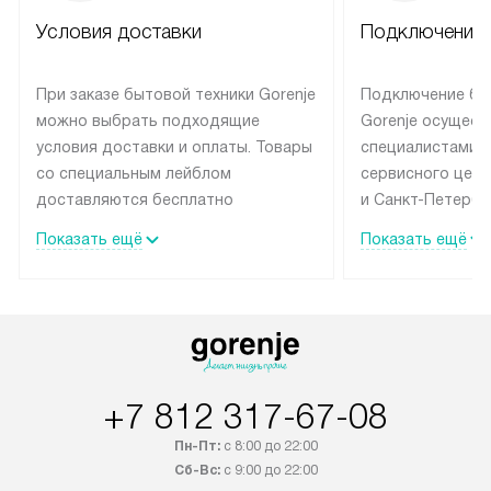
Условия доставки
Подключение 
При заказе бытовой техники Gorenje
Подключение бы
можно выбрать подходящие
Gorenje осущест
условия доставки и оплаты. Товары
специалистами 
со специальным лейблом
сервисного цент
доставляются бесплатно
и Санкт-Петербу
по Москве в пределах МКАД
со специальным
Показать ещё
Показать ещё
до подъезда, выезд за МКАД
подключается б
оплачивается дополнительно.
на готовые комм
Товар со статусом в наличии может
мастера за МКА
быть отгружен покупателю
за дополнительн
в течение трех дней. Доставка
коммуникации п
в Санкт-Петербург и другие
наличие установ
+7 812 317-67-08
регионы осуществляется через
подключения к 
транспортную компанию. После
и канализации в
Пн-Пт:
с 8:00 до 22:00
100% предоплаты наша компания
от категории те
Сб-Вс:
с 9:00 до 22:00
бесплатно доставляет заказ
дополнительных 