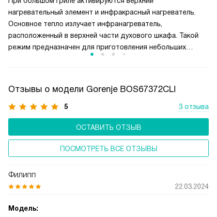
При большом гриле активируются верхний
нагревательный элемент и инфракрасный нагреватель.
Основное тепло излучает инфранагреватель,
расположенный в верхней части духового шкафа. Такой
режим предназначен для приготовления небольших
кусков мяса, например, стейков, шницелей, колбасок,
а также для запекания бутербродов и тостов.
Отзывы о модели Gorenje BOS67372CLI
5
3 отзыва
ОСТАВИТЬ ОТЗЫВ
ПОСМОТРЕТЬ ВСЕ ОТЗЫВЫ
Филипп
22.03.2024
Модель: