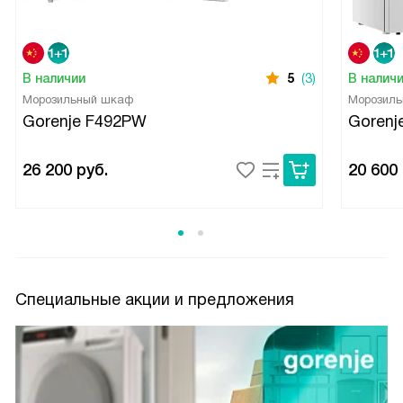
В наличии
5
(3)
В налич
Морозильный шкаф
Морозил
Gorenje F492PW
Gorenj
26 200
руб.
20 600
Специальные акции и предложения