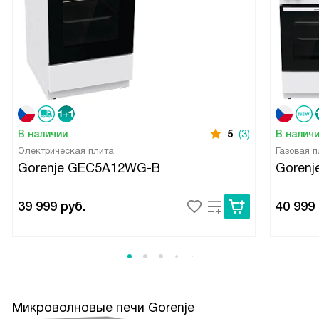
В наличии
5
(3)
В налич
Электрическая плита
Газовая п
Gorenje GEC5A12WG-B
Goren
39 999
руб.
40 999
Микроволновые печи Gorenje