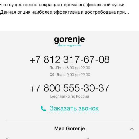
что существенно сокращает время его финальной сушки.
Данная опция наиболее эффективна и востребована при
стирке постельных принадлежностей и крупногабаритных
изделий, таких как одеяла. Для плотных тканей (хлопок, лён,
постельное бельё, полотенца) это действительно идеальный
режим. Деликатные материалы (шёлк, шерсть, кружево,
синтетика, спортивная одежда) при 1600 об/мин могут
+7 812 317-67-08
деформироваться, растянуться или покрыться
трудноразглаживаемыми складками. Для них обычно
Пн-Пт:
с 8:00 до 22:00
рекомендуют 400–800 об/мин.
Сб-Вс:
с 9:00 до 22:00
+7 800 555-30-37
Бесплатно по России
Заказать звонок
Мир Gorenje