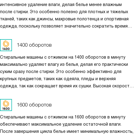
интенсивное удаление влаги, делая белье менее влажным
после стирки. Это особенно полезно для плотных и тяжелых
тканей, таких как джинсы, махровые полотенца и спортивная
одежда, поскольку позволяет значительно сократить время
сушки. При такой скорости отжима белье становится почти
сухим, что минимизирует необходимость использования
1400 оборотов
сушильной машины и экономит электроэнергию.
Стиральные машины с отжимом на 1400 оборотов в минуту
максимально удаляют влагу из белья, делая его практически
сухим сразу после стирки. Это особенно эффективно для
крупных предметов, таких как одеяла, пледы и верхняя
одежда, так как сокращает время их сушки. Высокая скорость
отжима также снижает нагрузку на сушильное устройство,
экономит энергию и повышает эффективность ухода
1600 оборотов
за тканями, обеспечивая идеальные условия для
последующего глажения.
Стиральные машины с отжимом на 1600 оборотов в минуту
обеспечивают максимальное удаление остаточной влаги.
После завершения цикла белье имеет минимальную влажность,