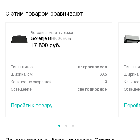
С этим товаром сравнивают
Встраиваемая вытяжка
Gorenje BHI626E6B
17 800
руб.
Тип вытяжки:
встраиваемая
Тип вытя
Ширина, см:
60.5
Ширина,
Количество скоростей:
3
Количест
Освещение:
светодиодное
Освещен
Перейти к товару
Перейт