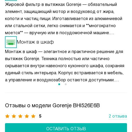
Жировой фильтр в вытяжках Gorenje — обязательный
элемент, защищающий мотор и воздуховод от жира,
копоти и частиц пищи. Изготавливается из алюминиевой
или стальной сетки, легко снимается и **многократно
моется** — вручную или в посудомоечной машине.
Рекомендуется чистить каждые 1–2 месяца для
Монтаж в шкаф
сохранения мощности всасывания. Некоторые модели
Монтаж в шкаф — элегантное и практичное решение для
оснащены индикатором загрязнения на дисплее. Фильтр
вытяжек Gorenje. Техника полностью или частично
не требует замены — служит весь срок эксплуатации
скрывается внутри навесного кухонного шкафа, сохраняя
вытяжки. Подходит для всех типов плит.
единый стиль интерьера. Корпус встраивается в мебель,
а управление и воздухозабор остаются доступными.
Такие модели часто компактны, работают тише
и оснащены эффективными фильтрами — идеальны для
небольших кухонь. Монтаж требует подготовки шкафа:
Отзывы о модели Gorenje BHI526E6B
точных размеров, вентиляционного отверстия
и усиленного крепления. Подходит для рециркуляции
5
2 отзыва
и отвода воздуха. Эстетично, незаметно,
ОСТАВИТЬ ОТЗЫВ
функционально — вытяжка работает, а вы её почти