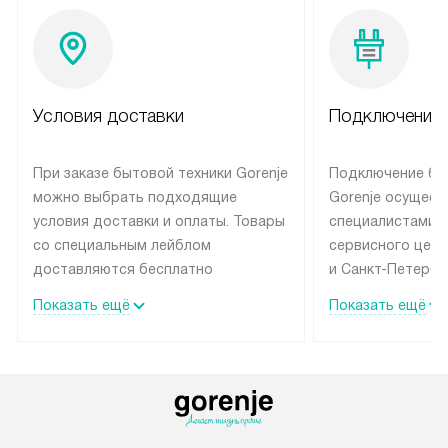
Условия доставки
Подключение 
При заказе бытовой техники Gorenje
Подключение бы
можно выбрать подходящие
Gorenje осущест
условия доставки и оплаты. Товары
специалистами 
со специальным лейблом
сервисного цент
доставляются бесплатно
и Санкт-Петербу
по Москве в пределах МКАД
со специальным
Показать ещё
Показать ещё
до подъезда, выезд за МКАД
подключается б
оплачивается дополнительно.
на готовые комм
Товар со статусом в наличии может
мастера за МКА
быть отгружен покупателю
за дополнительн
в течение трех дней. Доставка
коммуникации п
в Санкт-Петербург и другие
наличие установ