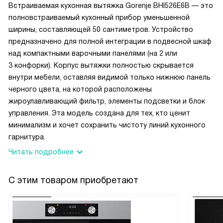
большой ужин. Все заметили, что на кухне не было никаких
Встраиваемая кухонная вытяжка Gorenje BHI526E6B — это
неприятных запахов, несмотря на то, что я готовил весь
полновстраиваемый кухонный прибор уменьшенной
день. И это все благодаря этой вытяжке!
ширины, составляющей 50 сантиметров. Устройство
предназначено для полной интеграции в подвесной шкаф
В общем, я очень доволен своей покупкой. Она идеально
над компактными варочными панелями (на 2 или
сочетает в себе стиль, функциональность и качество.
3 конфорки). Корпус вытяжки полностью скрывается
Всем рекомендую!
внутри мебели, оставляя видимой только нижнюю панель
черного цвета, на которой расположены
жироулавливающий фильтр, элементы подсветки и блок
управления. Эта модель создана для тех, кто ценит
минимализм и хочет сохранить чистоту линий кухонного
гарнитура.
Читать подробнее
С этим товаром приобретают