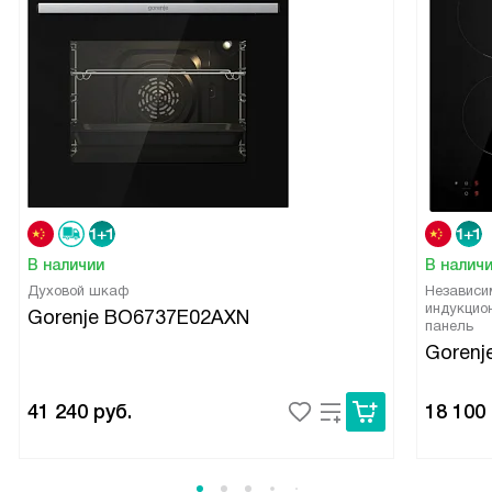
В наличии
В налич
Духовой шкаф
Независи
индукцио
Gorenje BO6737E02AXN
панель
Gorenj
41 240
руб.
18 100