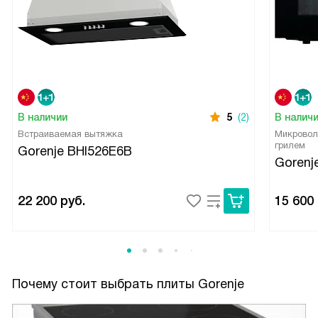
В наличии
5
(2)
В налич
Встраиваемая вытяжка
Микровол
грилем
Gorenje BHI526E6B
Goren
22 200
руб.
15 600
Почему стоит выбрать плиты Gorenje