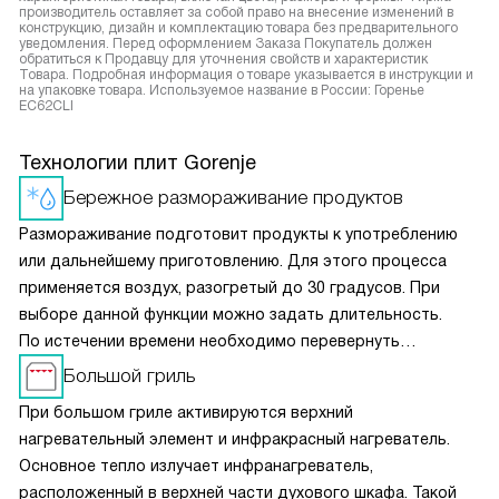
производитель оставляет за собой право на внесение изменений в
конструкцию, дизайн и комплектацию товара без предварительного
уведомления. Перед оформлением Заказа Покупатель должен
обратиться к Продавцу для уточнения свойств и характеристик
Товара. Подробная информация о товаре указывается в инструкции и
на упаковке товара. Используемое название в России: Горенье
EC62CLI
Технологии плит Gorenje
Бережное размораживание продуктов
Размораживание подготовит продукты к употреблению
или дальнейшему приготовлению. Для этого процесса
применяется воздух, разогретый до 30 градусов. При
выборе данной функции можно задать длительность.
По истечении времени необходимо перевернуть
размораживаемый продукт, помешать жидкое блюдо или
Большой гриль
разделить смёрзшиеся куски.
При большом гриле активируются верхний
нагревательный элемент и инфракрасный нагреватель.
Основное тепло излучает инфранагреватель,
расположенный в верхней части духового шкафа. Такой