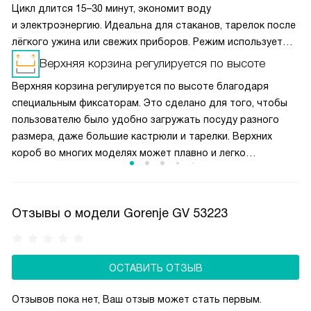
Цикл длится 15–30 минут, экономит воду
и электроэнергию. Идеальна для стаканов, тарелок после
лёгкого ужина или свежих приборов. Режим использует
интенсивное ополаскивание при повышенной
Верхняя корзина регулируется по высоте
температуре, но без длительного замачивания.
Верхняя корзина регулируется по высоте благодаря
Не подходит для засохших остатков или жирной
специальным фиксаторам. Это сделано для того, чтобы
посуды — выбирайте стандартные программы.
пользователю было удобно загружать посуду разного
размера, даже большие кастрюли и тарелки. Верхних
короб во многих моделях может плавно и легко
переставляется по высоте между тремя уровнями.
Поэтому все элементы утвари хорошо промываются.
Отзывы о модели Gorenje GV 53223
ОСТАВИТЬ ОТЗЫВ
Отзывов пока нет, Ваш отзыв может стать первым.