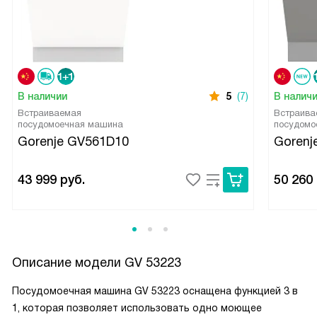
В наличии
5
(7)
В налич
Встраиваемая
Встраива
посудомоечная машина
посудомо
Gorenje GV561D10
Gorenj
43 999
руб.
50 260
Описание модели
GV 53223
Посудомоечная машина GV 53223 оснащена функцией 3 в
1, которая позволяет использовать одно моющее