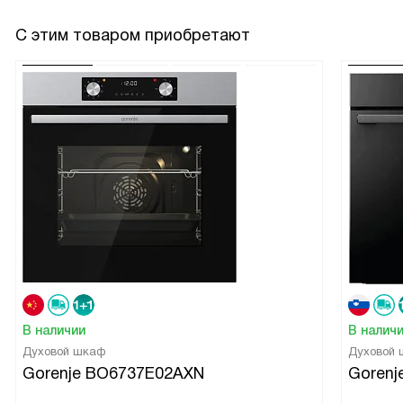
С этим товаром приобретают
В наличии
В налич
Духовой шкаф
Духовой
Gorenje BO6737E02AXN
Gorenj