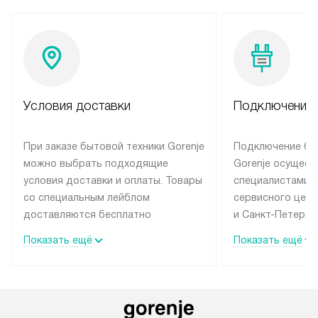
Условия доставки
Подключение 
При заказе бытовой техники Gorenje
Подключение бы
можно выбрать подходящие
Gorenje осущест
условия доставки и оплаты. Товары
специалистами 
со специальным лейблом
сервисного цент
доставляются бесплатно
и Санкт-Петербу
по Москве в пределах МКАД
со специальным
Показать ещё
Показать ещё
до подъезда, выезд за МКАД
подключается б
оплачивается дополнительно.
на готовые комм
Товар со статусом в наличии может
мастера за МКА
быть отгружен покупателю
за дополнительн
в течение трех дней. Доставка
коммуникации п