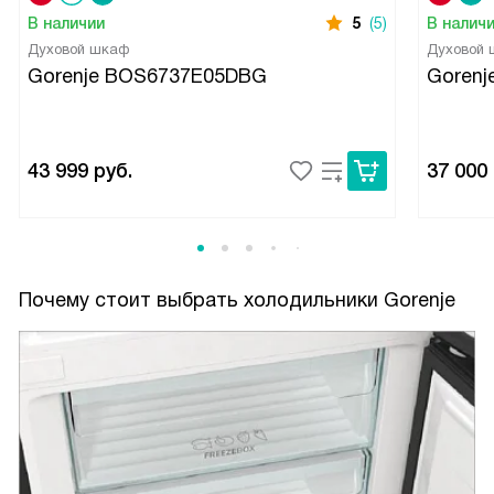
В наличии
5
(5)
В налич
Духовой шкаф
Духовой
Gorenje BOS6737E05DBG
Gorenj
43 999
руб.
37 000
Почему стоит выбрать холодильники Gorenje