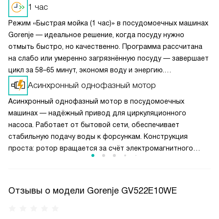
1 час
Режим «Быстрая мойка (1 час)» в посудомоечных машинах
Gorenje — идеальное решение, когда посуду нужно
отмыть быстро, но качественно. Программа рассчитана
на слабо или умеренно загрязнённую посуду — завершает
цикл за 58–65 минут, экономя воду и энергию.
Температура — до 50—60°C, достаточно для удаления
Асинхронный однофазный мотор
остатков пищи и жира. Подходит для повседневного
Асинхронный однофазный мотор в посудомоечных
использования: тарелки, чашки, столовые приборы.
машинах — надёжный привод для циркуляционного
Не заменяет интенсивную мойку для кастрюль или
насоса. Работает от бытовой сети, обеспечивает
запеканок, но отлично справляется с ежедневной
стабильную подачу воды к форсункам. Конструкция
нагрузкой.
проста: ротор вращается за счёт электромагнитного
поля статора, без щёток и коллектора. Преимущества:
долговечность, низкий шум, минимальное обслуживание.
Мотор устойчив к перепадам напряжения и влажной
Отзывы о модели Gorenje GV522E10WE
среде. Эффективно справляется с мойкой любой загрузки.