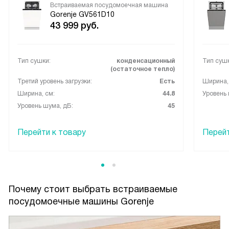
Встраиваемая посудомоечная машина
Gorenje GV561D10
43 999
руб.
Тип сушки:
конденсационный
Тип сушк
(остаточное тепло)
Третий уровень загрузки:
Есть
Ширина,
Ширина, см:
44.8
Уровень 
Уровень шума, дБ:
45
Перейти к товару
Перейт
Почему стоит выбрать встраиваемые
посудомоечные машины Gorenje