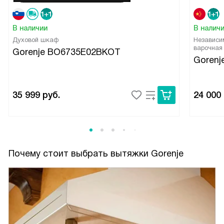
В наличии
В налич
Духовой шкаф
Независи
варочная
Gorenje BO6735E02BKOT
Gorenj
35 999
руб.
24 000
Почему стоит выбрать вытяжки Gorenje