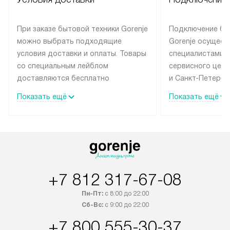
При заказе бытовой техники Gorenje
Подключение бы
можно выбрать подходящие
Gorenje осущест
условия доставки и оплаты. Товары
специалистами 
со специальным лейблом
сервисного цент
доставляются бесплатно
и Санкт-Петербу
по Москве в пределах МКАД
со специальным
Показать ещё
Показать ещё
до подъезда, выезд за МКАД
подключается б
оплачивается дополнительно.
на готовые комм
Товар со статусом в наличии может
мастера за МКА
быть отгружен покупателю
за дополнительн
в течение трех дней. Доставка
коммуникации п
в Санкт-Петербург и другие
наличие установ
+7 812 317-67-08
регионы осуществляется через
подключения к 
транспортную компанию. После
и канализации в
Пн-Пт:
с 8:00 до 22:00
100% предоплаты наша компания
от категории те
Сб-Вс:
с 9:00 до 22:00
бесплатно доставляет заказ
дополнительных 
+7 800 555-30-37
до представительства
определяется со