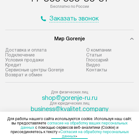
транспортной компании в городе
который можно 
Бесплатно по России
Москва. Пожалуйста, уточняйте
на нашем сайте 
Заказать звонок
условия доставки у менеджера при
«Подключение».
оформлении заказа.
Стандартная уст
Мир Gorenje
В оговоренный день служба
снятие упаковки
доставки доставит упакованный
и транспортиров
Доставка и оплата
О компании
прибор до подъезда. Если
при необходимо
Подключение
Cтатьи
Условия продажи
Глоссарий
требуется переместить прибор
отдельных часте
Кредит
Видео
до двери квартиры или до места
монтируется в у
Сервисные центры Gorenje
Контакты
Возврат и обмен
установки, пожалуйста,
или на заранее 
предварительно согласуйте это
место с проверк
с менеджером. За данную услугу
а затем подключ
Для физических лиц
shop@gorenje-ru.ru
взимается дополнительная плата.
к существующим
Для юридических лиц
Учитывайте габариты прибора, если
Производится пе
business@kvalitet.company
они не позволяют пронести чего
и краткая консу
Для работы нашего сайта используются cookie. Используя наш сайт,
через дверной проем,
по эксплуатации
НАПИСАТЬ РУКОВОДСТВУ
вы предоставляете
согласие на обработку ваших персональных
данных
с помощью сервисов веб-аналитики (Cookie) и
то сотрудники транспортной
установку не вх
присоединяетесь к тексту «
Согласия на обработку персональных
службы не могут демонтировать
коммуникаций, 
данных
»
Политика конфиденциальности