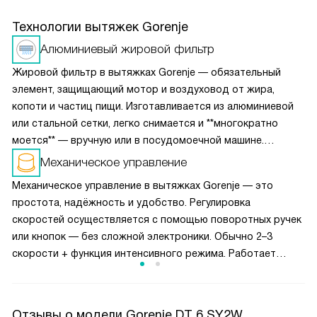
Технологии вытяжек Gorenje
Алюминиевый жировой фильтр
Жировой фильтр в вытяжках Gorenje — обязательный
элемент, защищающий мотор и воздуховод от жира,
копоти и частиц пищи. Изготавливается из алюминиевой
или стальной сетки, легко снимается и **многократно
моется** — вручную или в посудомоечной машине.
Рекомендуется чистить каждые 1–2 месяца для
Механическое управление
сохранения мощности всасывания. Некоторые модели
Механическое управление в вытяжках Gorenje — это
оснащены индикатором загрязнения на дисплее. Фильтр
простота, надёжность и удобство. Регулировка
не требует замены — служит весь срок эксплуатации
скоростей осуществляется с помощью поворотных ручек
вытяжки. Подходит для всех типов плит.
или кнопок — без сложной электроники. Обычно 2–3
скорости + функция интенсивного режима. Работает
мгновенно, не требует привыкания, устойчиво
к перепадам напряжения и влаге. Идеально для тех, кто
ценит практичность: легко включить даже мокрыми
Отзывы о модели Gorenje DT 6 SY2W