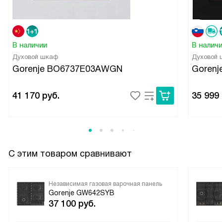
В наличии
В налич
Духовой шкаф
Духовой
Gorenje BO6737E03AWGN
Goren
41 170
руб.
35 999
С этим товаром сравнивают
Независимая газовая варочная панель
Gorenje GW642SYB
37 100
руб.