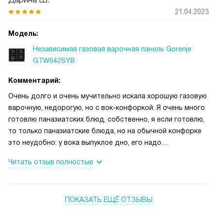
21.04.2023
Модель:
Независимая газовая варочная панель Gorenje
GTW642SYB
Комментарий:
Очень долго и очень мучительно искала хорошую газовую
варочную, недорогую, но с вок-конфоркой. Я очень много
готовлю паназиатских блюд, собственно, я если готовлю,
то только паназиатские блюда, но на обычной конфорке
это неудобно: у вока выпуклое дно, его надо
устанавливать как бы чуть глубже. так что — только
Читать отзыв полностью
специальная конфорка, ничего кроме. С одной стороны,
вроде варок с воком сейчас много, с другой, хороших
среди них — раз два и обчелся, так что когда я
ПОКАЗАТЬ ЕЩЁ ОТЗЫВЫ
наткнулась на горенье, купила почти сразу. Тут хорошо
все. Во-первых, дизайн, он предельно простой,