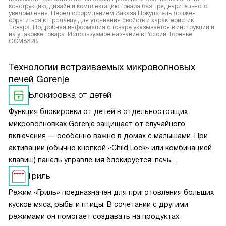
конструкцию, дизайн и комплектацию товара без предварительного
уведомления. Перед оформлением Заказа Покупатель должен
обратиться к Продавцу для уточнения свойств и характеристик
Товара. Подробная информация о товаре указывается в инструкции и
на упаковке товара. Используемое название в России: Горенье
GCM832B
Технологии встраиваемых микроволновых
печей Gorenje
Блокировка от детей
Функция блокировки от детей в отдельностоящих
микроволновках Gorenje защищает от случайного
включения — особенно важно в домах с малышами. При
активации (обычно кнопкой «Child Lock» или комбинацией
клавиш) панель управления блокируется: печь
не реагирует на нажатия, кроме разблокировки. Это
Гриль
предотвращает запуск устройства без контроля,
Режим «Гриль» предназначен для приготовления больших
исключает риск ожогов или повреждения техники.
кусков мяса, рыбы и птицы. В сочетании с другими
Блокировка легко снимается — достаточно повторно
режимами он помогает создавать на продуктах
нажать нужную кнопку. Функция работает как во время,