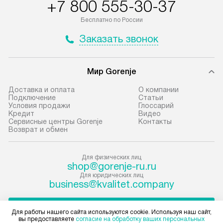
+7 800 555-30-37
до представительства
определяется со
транспортной компании в городе
который можно 
Бесплатно по России
Москва. Пожалуйста, уточняйте
на нашем сайте 
Заказать звонок
условия доставки у менеджера при
«Подключение».
оформлении заказа.
Стандартная уст
Мир Gorenje
В оговоренный день служба
снятие упаковки
доставки доставит упакованный
и транспортиров
Доставка и оплата
О компании
прибор до подъезда. Если
при необходимо
Подключение
Cтатьи
Условия продажи
Глоссарий
требуется переместить прибор
отдельных часте
Кредит
Видео
до двери квартиры или до места
монтируется в у
Сервисные центры Gorenje
Контакты
Возврат и обмен
установки, пожалуйста,
или на заранее 
предварительно согласуйте это
место с проверк
с менеджером. За данную услугу
а затем подключ
Для физических лиц
shop@gorenje-ru.ru
взимается дополнительная плата.
к существующим
Для юридических лиц
Учитывайте габариты прибора, если
Производится пе
business@kvalitet.company
они не позволяют пронести чего
и краткая консу
через дверной проем,
по эксплуатации
НАПИСАТЬ РУКОВОДСТВУ
Для работы нашего сайта используются cookie. Используя наш сайт,
то сотрудники транспортной
установку не вх
вы предоставляете
согласие на обработку ваших персональных