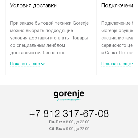
Условия доставки
Подключение 
При заказе бытовой техники Gorenje
Подключение бы
можно выбрать подходящие
Gorenje осущест
условия доставки и оплаты. Товары
специалистами 
со специальным лейблом
сервисного цент
доставляются бесплатно
и Санкт-Петербу
по Москве в пределах МКАД
со специальным
Показать ещё
Показать ещё
до подъезда, выезд за МКАД
подключается б
оплачивается дополнительно.
на готовые комм
Товар со статусом в наличии может
мастера за МКА
быть отгружен покупателю
за дополнительн
в течение трех дней. Доставка
коммуникации п
в Санкт-Петербург и другие
наличие установ
+7 812 317-67-08
регионы осуществляется через
подключения к 
транспортную компанию. После
и канализации в
Пн-Пт:
с 8:00 до 22:00
100% предоплаты наша компания
от категории те
Сб-Вс:
с 9:00 до 22:00
бесплатно доставляет заказ
дополнительных 