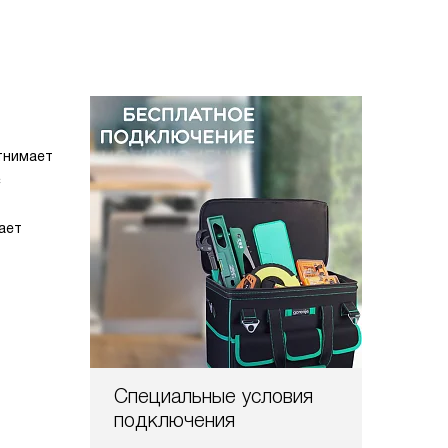
отнимает
с
ает
Специальные условия
подключения