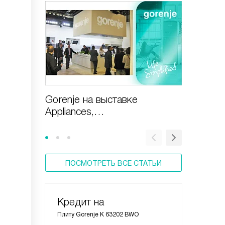
Gorenje на выставке
Газовая
Appliances,
включи
Design&Technologies
ПОСМОТРЕТЬ ВСЕ СТАТЬИ
Кредит на
Плиту Gorenje K 63202 BWO