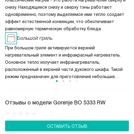
Классический нагрев - это работа нагревателей сверху и
снизу. Находящиеся снизу и сверху тэны работают
одновременно, поэтому выделяемое ими тепло создает
эффект естественной конвекции, что обеспечивает
равномерную термическую обработку блюда.
Большой гриль
При большом гриле активируются верхний
нагревательный элемент и инфракрасный нагреватель.
Основное тепло излучает инфранагреватель,
расположенный в верхней части духового шкафа. Такой
режим предназначен для приготовления небольших
кусков мяса, например, стейков, шницелей, колбасок,
а также для запекания бутербродов и тостов.
Отзывы о модели Gorenje BO 5333 RW
ОСТАВИТЬ ОТЗЫВ