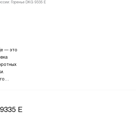
оссии: Горенье DKG 9335 E
je — это
овка
оротных
и.
го
ения
ичность:
9335 E
оится