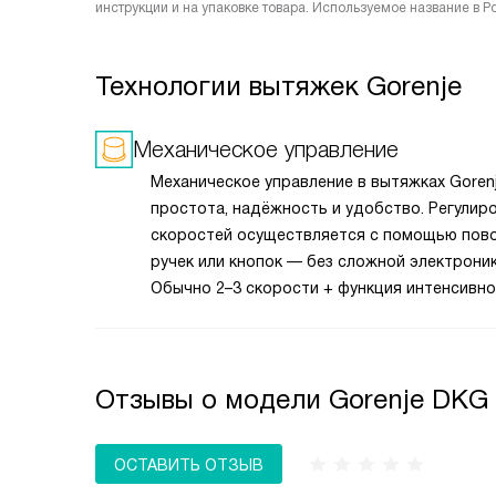
инструкции и на упаковке товара. Используемое название в Р
Технологии вытяжек Gorenje
Механическое управление
Механическое управление в вытяжках Goren
простота, надёжность и удобство. Регулир
скоростей осуществляется с помощью пов
ручек или кнопок — без сложной электроник
Обычно 2–3 скорости + функция интенсивно
режима. Работает мгновенно, не требует
привыкания, устойчиво к перепадам напряж
и влаге. Идеально для тех, кто ценит практ
Отзывы о модели Gorenje DKG 
легко включить даже мокрыми руками, не б
случайных нажатий. Нет дисплея — меньше
потребляет энергии и проще в ремонте.
ОСТАВИТЬ ОТЗЫВ