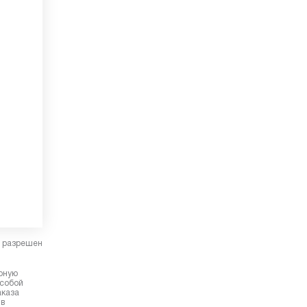
в разрешен
ерную
 собой
аказа
 в