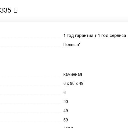
335 E
1 год гарантии + 1 год сервиса
Польша*
каминная
6 х 90 х 49
6
90
49
59