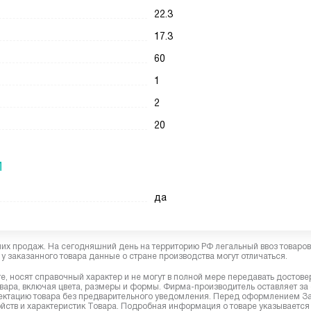
22.3
17.3
60
1
2
20
И
да
них продаж. На сегодняшний день на территорию РФ легальный ввоз товаро
у заказанного товара данные о стране производства могут отличаться.
, носят справочный характер и не могут в полной мере передавать достов
вара, включая цвета, размеры и формы. Фирма-производитель оставляет за
лектацию товара без предварительного уведомления. Перед оформлением З
йств и характеристик Товара. Подробная информация о товаре указывается