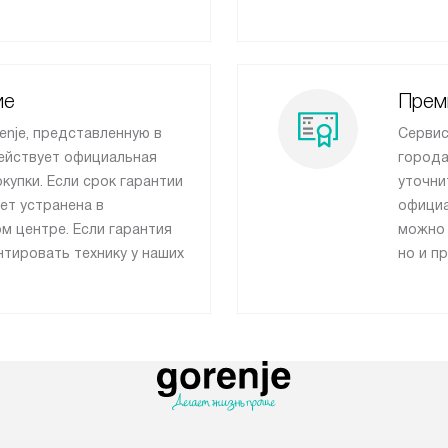
ие
Прем
enje, представленную в
Сервис
действует официальная
города
окупки. Если срок гарантии
уточни
ет устранена в
официа
м центре. Если гарантия
можно 
тировать технику у наших
но и п