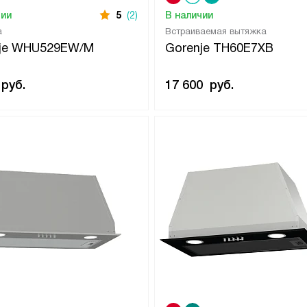
чии
5
(2)
В наличии
а
Встраиваемая вытяжка
nje WHU529EW/M
Gorenje TH60E7XB
руб.
17 600
руб.