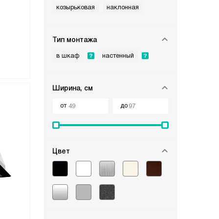
козырьковая
наклонная
Тип монтажа
в шкаф
настенный
Ширина, см
от
до
Цвет