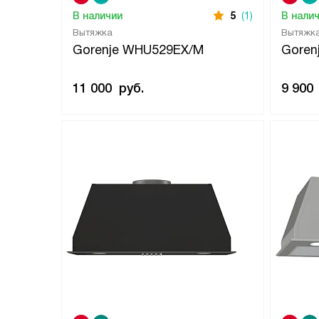
В наличии
5
(1)
В нали
Вытяжка
Вытяжк
Gorenje WHU529EX/M
Gore
11 000
руб.
9 900