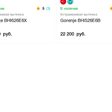
чии
5
(3)
В наличии
аемая вытяжка
Встраиваемая вытяжка
je BHI626E6X
Gorenje BHI526E6B
0
руб.
22 200
руб.