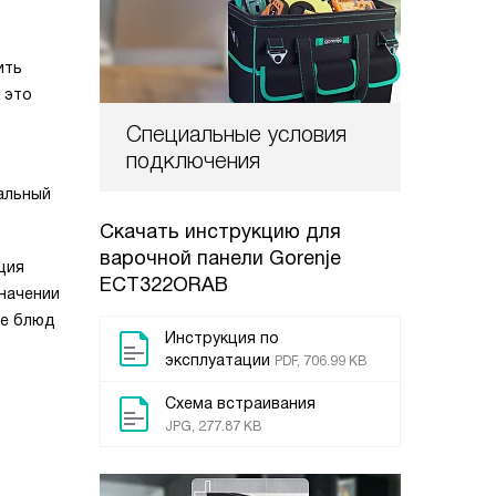
ить
 это
Специальные условия
подключения
уальный
Скачать инструкцию для
варочной панели
Gorenje
ция
ECT322ORAB
начении
же блюд
Инструкция по
эксплуатации
PDF, 706.99 KB
Схема встраивания
JPG, 277.87 KB