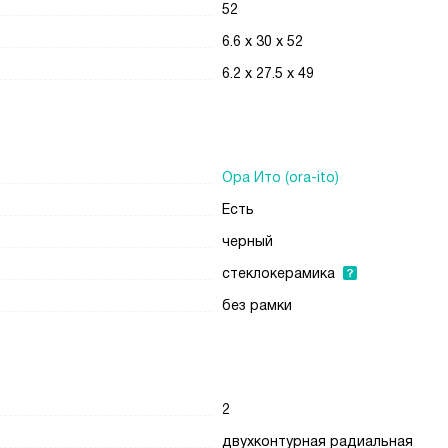
52
6.6 x 30 x 52
6.2 x 27.5 x 49
Ора Ито (ora-ito)
Есть
черный
стеклокерамика
без рамки
2
двухконтурная радиальная