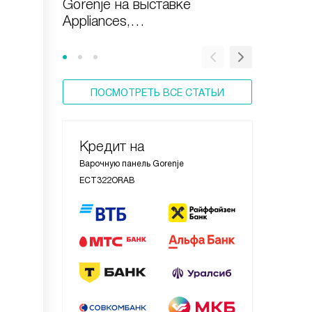
Gorenje на выставке
Варочна
Appliances,
стекло
Design&Technologies
ПОСМОТРЕТЬ ВСЕ СТАТЬИ
Кредит на
Варочную панель Gorenje
ECT322ORAB