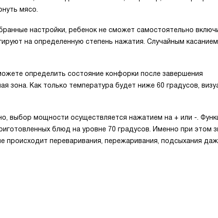
рнуть мясо.
бранные настройки, ребенок не сможет самостоятельно включ
агируют на определенную степень нажатия. Случайным касанием
можете определить состояние конфорки после завершения
ная зона. Как только температура будет ниже 60 градусов, виз
но, выбор мощности осуществляется нажатием на + или -. Функ
иготовленных блюд на уровне 70 градусов. Именно при этом з
не происходит переваривания, пережаривания, подсыхания да