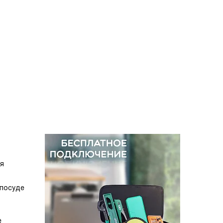
мя
 посуде
е