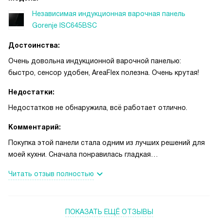
Независимая индукционная варочная панель
Gorenje ISC645BSC
Достоинства:
Очень довольна индукционной варочной панелью:
быстро, сенсор удобен, AreaFlex полезна. Очень крутая!
Недостатки:
Недостатков не обнаружила, всё работает отлично.
Комментарий:
Покупка этой панели стала одним из лучших решений для
моей кухни. Сначала понравилась гладкая
стеклокерамическая поверхность и отсутствие рамки —
Читать отзыв полностью
чистить стало быстрее, пятна снимаются за минуту.
Сенсорное управление интуитивно понятное: не надо
крутить ручки, всё легко настраивается пальцем. Я ценю,
ПОКАЗАТЬ ЕЩЁ ОТЗЫВЫ
что есть функция объединения конфорок AreaFlex —