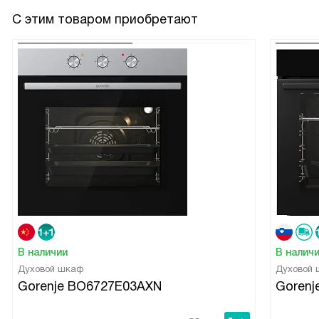
С этим товаром приобретают
В наличии
В налич
Духовой шкаф
Духовой
Gorenje BO6727E03AXN
Goren