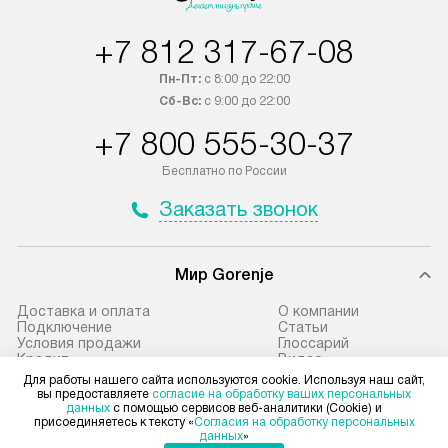
в Санкт-Петербург и другие
наличие установ
+7 812 317-67-08
регионы осуществляется через
подключения к 
транспортную компанию. После
и канализации в
Пн-Пт:
с 8:00 до 22:00
100% предоплаты наша компания
от категории те
Сб-Вс:
с 9:00 до 22:00
бесплатно доставляет заказ
дополнительных 
+7 800 555-30-37
до представительства
определяется со
транспортной компании в городе
который можно 
Бесплатно по России
Москва. Пожалуйста, уточняйте
на нашем сайте 
Заказать звонок
условия доставки у менеджера при
«Подключение».
оформлении заказа.
Стандартная уст
Мир Gorenje
В оговоренный день служба
снятие упаковки
доставки доставит упакованный
и транспортиров
Доставка и оплата
О компании
прибор до подъезда. Если
при необходимо
Подключение
Cтатьи
Условия продажи
Глоссарий
требуется переместить прибор
отдельных часте
Кредит
Видео
до двери квартиры или до места
монтируется в у
Сервисные центры Gorenje
Контакты
Для работы нашего сайта используются cookie. Используя наш сайт,
Возврат и обмен
вы предоставляете
согласие на обработку ваших персональных
установки, пожалуйста,
или на заранее 
данных
с помощью сервисов веб-аналитики (Cookie) и
предварительно согласуйте это
место с проверк
присоединяетесь к тексту «
Согласия на обработку персональных
данных
»
с менеджером. За данную услугу
а затем подключ
Для физических лиц