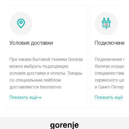
Условия доставки
Подключение 
При заказе бытовой техники Gorenje
Подключение бы
можно выбрать подходящие
Gorenje осущест
условия доставки и оплаты. Товары
специалистами 
со специальным лейблом
сервисного цент
доставляются бесплатно
и Санкт-Петербу
по Москве в пределах МКАД
со специальным
Показать ещё
Показать ещё
до подъезда, выезд за МКАД
подключается б
оплачивается дополнительно.
на готовые комм
Товар со статусом в наличии может
мастера за МКА
быть отгружен покупателю
за дополнительн
в течение трех дней. Доставка
коммуникации п