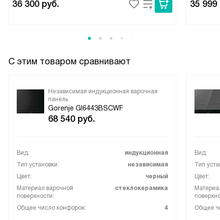
36 300
руб.
35 999
С этим товаром сравнивают
Независимая индукционная варочная
панель
Gorenje GI6443BSCWF
68 540
руб.
Вид:
индукционная
Вид:
Тип установки:
независимая
Тип уста
Цвет:
черный
Цвет:
Материал варочной
стеклокерамика
Материа
поверхности:
поверхно
Общее число конфорок:
4
Общее ч