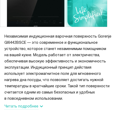
переживать, если вдруг отвлеклась на звонок или
разговор. А блокировка от детей – это отдельный плюс
для спокойствия, ведь маленькие непоседы часто любят
поиграть с техникой. Стеклокерамическая поверхность
без рамки выглядит очень современно и легко очищается,
что для меня немаловажно после активного кулинарного
Независимая индукционная варочная поверхность Gorenje
дня. Вся панель компактная и аккуратно вписалась в мою
GI6442BSCE — это современное и функциональное
кухню, не занимая лишнего места, но при этом позволяет
устройство, которое станет незаменимым помощником
готовить на полную мощность. Каждый день я радуюсь,
на вашей кухне. Модель работает от электричества,
что выбрала именно эту модель! Она сделала процесс
обеспечивая высокую эффективность и экономичность
готовки приятным и быстрым, теперь кухня – мое любимое
эксплуатации. Индукционный принцип действия
место дома. Всем советую попробовать, если хотите
использует электромагнитное поле для мгновенного
удобство и стиль в одном устройстве!
нагрева дна посуды, что позволяет достигать нужной
температуры в кратчайшие сроки. Такой тип поверхности
считается одним из самых безопасных и удобных
в повседневном использовании.
Читать подробнее