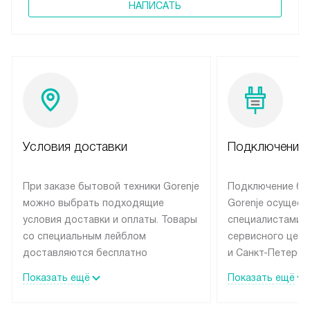
НАПИСАТЬ
Условия доставки
Подключение 
При заказе бытовой техники Gorenje
Подключение бы
можно выбрать подходящие
Gorenje осущест
условия доставки и оплаты. Товары
специалистами 
со специальным лейблом
сервисного цент
доставляются бесплатно
и Санкт-Петербу
по Москве в пределах МКАД
со специальным
Показать ещё
Показать ещё
до подъезда, выезд за МКАД
подключается б
оплачивается дополнительно.
на готовые комм