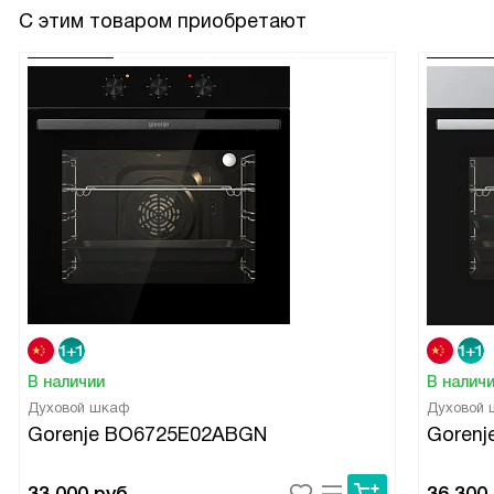
С этим товаром приобретают
В наличии
В налич
Духовой шкаф
Духовой
Gorenje BO6725E02ABGN
Gorenj