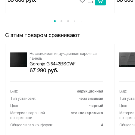
33 000
руб.
36 300
С этим товаром сравнивают
Независимая индукционная варочная
панель
Gorenje GI6443BSCWF
67 280
руб.
Вид:
индукционная
Вид:
Тип установки:
независимая
Тип уста
Цвет:
черный
Цвет:
Материал варочной
стеклокерамика
Материа
поверхности:
поверхно
Общее число конфорок:
4
Общее ч