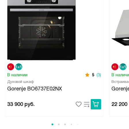
В наличии
5
(3)
В налич
Духовой шкаф
Встраива
Gorenje BO6737E02NX
Gorenj
33 900
руб.
22 200