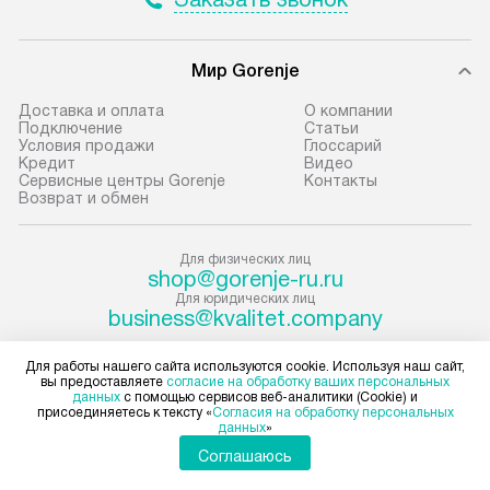
условия доставки у менеджера при
«Подключение».
оформлении заказа.
Стандартная уст
Мир Gorenje
В оговоренный день служба
снятие упаковки
доставки доставит упакованный
и транспортиров
Доставка и оплата
О компании
прибор до подъезда. Если
при необходимо
Подключение
Cтатьи
Условия продажи
Глоссарий
требуется переместить прибор
отдельных часте
Кредит
Видео
до двери квартиры или до места
монтируется в у
Сервисные центры Gorenje
Контакты
Возврат и обмен
установки, пожалуйста,
или на заранее 
предварительно согласуйте это
место с проверк
с менеджером. За данную услугу
а затем подключ
Для физических лиц
shop@gorenje-ru.ru
взимается дополнительная плата.
к существующим
Для юридических лиц
Учитывайте габариты прибора, если
Производится пе
business@kvalitet.company
они не позволяют пронести чего
и краткая консу
через дверной проем,
по эксплуатации
Для работы нашего сайта используются cookie. Используя наш сайт,
НАПИСАТЬ РУКОВОДСТВУ
вы предоставляете
согласие на обработку ваших персональных
то сотрудники транспортной
установку не вх
данных
с помощью сервисов веб-аналитики (Cookie) и
присоединяетесь к тексту «
Согласия на обработку персональных
службы не могут демонтировать
коммуникаций, 
Политика конфиденциальности
данных
»
дверцы, ручки или другие
материалы, нав
Условия продажи
Соглашаюсь
выступающие элементы, так как
Карта сайта
и перевешивание
© 2004 – 2026 Магазин Gorenje «Kvalitet Trade, LLC»