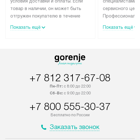
условия доставки и оплаты. Если
специалистами 
товар в наличии, он может быть
сервисного цент
отгружен покупателю в течение
Профессиональн
трех дней. Техника со специальным
гарантия долгой
Показать ещё
Показать ещё
лейблом доставляется бесплатно
эксплуатации те
по Москве и Санкт-Петербургу.
мастера за МКА
Выезд за МКАД и КАД
дополнительную 
оплачивается дополнительно.
Возможна доставка товаров по
России.
+7 812 317-67-08
Пн-Пт:
с 8:00 до 22:00
Сб-Вс:
с 9:00 до 22:00
+7 800 555-30-37
Бесплатно по России
Заказать звонок