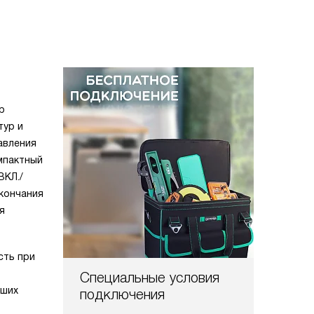
р
тур и
авления
мпактный
ВКЛ./
кончания
я
сть при
Специальные условия
ьших
подключения