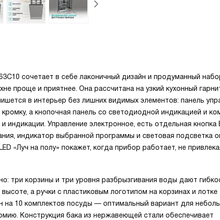
3C10 сочетает в себе лаконичный дизайн и продуманный набо
не проще и приятнее. Она рассчитана на узкий кухонный гарни
ишется в интерьер без лишних видимых элементов: панель упр
 кромку, а кнопочная панель со светодиодной индикацией и ко
 индикации. Управление электронное, есть отдельная кнопка 
ания, индикатор выбранной программы и световая подсветка о
LED «Луч на полу» покажет, когда прибор работает, не привлека
о: три корзины и три уровня разбрызгивания воды дают гибко
 высоте, а ручки с пластиковым логотипом на корзинах и лотке
н на 10 комплектов посуды — оптимальный вариант для небол
номию. Конструкция бака из нержавеющей стали обеспечивает