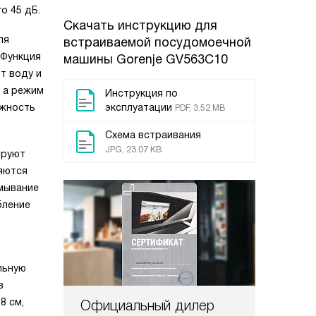
о 45 дБ.
Скачать инструкцию для
ля
встраиваемой посудомоечной
 Функция
машины
Gorenje GV563C10
т воду и
, а режим
Инструкция по
ожность
эксплуатации
PDF, 3.52 MB
Схема встраивания
JPG, 23.07 KB
ируют
ляются
омывание
бление
льную
в
8 см,
Официальный дилер