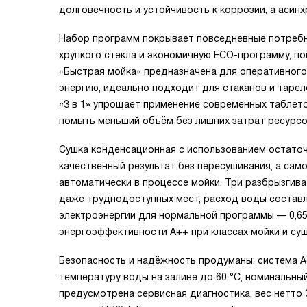
долговечность и устойчивость к коррозии, а асин
Набор программ покрывает повседневные потребно
хрупкого стекла и экономичную ECO-программу, п
«Быстрая мойка» предназначена для оперативного
энергию, идеально подходит для стаканов и тарел
«3 в 1» упрощает применение современных таблето
помыть меньший объём без лишних затрат ресурсо
Сушка конденсационная с использованием остаточ
качественный результат без пересушивания, а са
автоматически в процессе мойки. Три разбрызгив
даже труднодоступных мест, расход воды составля
электроэнергии для нормальной программы — 0,658
энергоэффективности A++ при классах мойки и суш
Безопасность и надёжность продуманы: система 
температуру воды на заливе до 60 °C, номинальны
предусмотрена сервисная диагностика, вес нетто 34