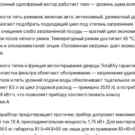
хронный однофазный мотор работает тихо — уровень шума всег
сти: пять режимов, включая авто, интенсивный, деликатный д
омогают подобрать подходящий цикл под степень загрязнения.
 очищения слабо загрязнённой посуды — краткий цикл экономи
ок после лёгкого ужина. Температурный режим достигает 45 °C
к и ополаскивателей; опция «Половинная загрузка» даёт возм
в.
ного тепла и функция автооткрывания дверцы TotalDry гарант
моочистка фильтра облегчает обслуживание — загрязнения уда
ателя и пять уровней подачи воды обеспечивают тщательное 
ет 8,5 л за цикл (годовой расход — примерно 2520 л), а потре
 кВт·ч, что позволяет прибору соответствовать классу
ки A.
AquaStop предотвращает протечки, прибор допускает максима
й ток 10 А, присоединительная мощность 1,76 кВт. Для мастеро
.5 кг, габариты 81.5×44.8×55 см, ниша для встраивания 82×45×5