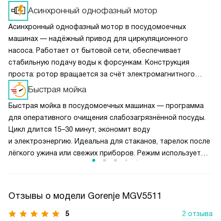
Асинхронный однофазный мотор
Асинхронный однофазный мотор в посудомоечных
машинах — надёжный привод для циркуляционного
насоса. Работает от бытовой сети, обеспечивает
стабильную подачу воды к форсункам. Конструкция
проста: ротор вращается за счёт электромагнитного
поля статора, без щёток и коллектора. Преимущества:
Быстрая мойка
долговечность, низкий шум, минимальное обслуживание.
Быстрая мойка в посудомоечных машинах — программа
Мотор устойчив к перепадам напряжения и влажной
для оперативного очищения слабозагрязнённой посуды.
среде. Эффективно справляется с мойкой любой загрузки.
Цикл длится 15–30 минут, экономит воду
и электроэнергию. Идеальна для стаканов, тарелок после
лёгкого ужина или свежих приборов. Режим использует
интенсивное ополаскивание при повышенной
температуре, но без длительного замачивания.
Не подходит для засохших остатков или жирной
Отзывы о модели Gorenje MGV5511
посуды — выбирайте стандартные программы.
5
2 отзыва