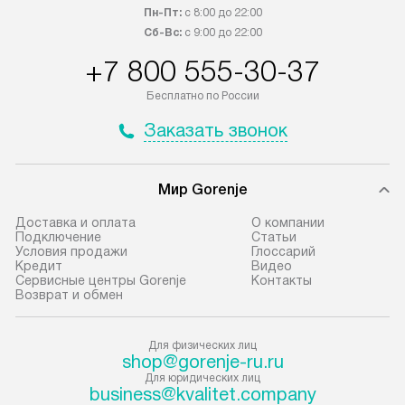
бесплатно доставляет заказ
дополнительных 
Пн-Пт:
с 8:00 до 22:00
до представительства
определяется со
Сб-Вс:
с 9:00 до 22:00
транспортной компании в городе
который можно 
+7 800 555-30-37
Москва. Пожалуйста, уточняйте
на нашем сайте 
Бесплатно по России
условия доставки у менеджера при
«Подключение».
оформлении заказа.
Заказать звонок
Стандартная уст
В оговоренный день служба
снятие упаковки
доставки доставит упакованный
и транспортиров
Мир Gorenje
прибор до подъезда. Если
при необходимо
требуется переместить прибор
отдельных часте
Доставка и оплата
О компании
Подключение
Cтатьи
до двери квартиры или до места
монтируется в у
Условия продажи
Глоссарий
установки, пожалуйста,
или на заранее 
Кредит
Видео
Сервисные центры Gorenje
Контакты
предварительно согласуйте это
место с проверк
Возврат и обмен
с менеджером. За данную услугу
а затем подключ
взимается дополнительная плата.
к существующим
Для физических лиц
Учитывайте габариты прибора, если
Производится пе
shop@gorenje-ru.ru
они не позволяют пронести чего
и краткая консу
Для юридических лиц
business@kvalitet.company
через дверной проем,
по эксплуатации