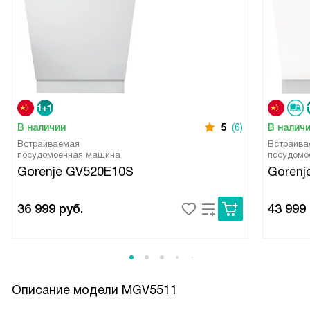
В наличии
5
(6)
В налич
Встраиваемая
Встраива
посудомоечная машина
посудомо
Gorenje GV520E10S
Gorenj
36 999
руб.
43 999
Описание модели
MGV5511