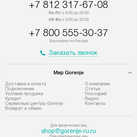
+7 812 317-67-08
регионы осуществляется через
подключения к 
транспортную компанию. После
и канализации в
Пн-Пт:
с 8:00 до 22:00
100% предоплаты наша компания
от категории те
Сб-Вс:
с 9:00 до 22:00
бесплатно доставляет заказ
дополнительных 
+7 800 555-30-37
до представительства
определяется со
транспортной компании в городе
который можно 
Бесплатно по России
Москва. Пожалуйста, уточняйте
на нашем сайте 
Заказать звонок
условия доставки у менеджера при
«Подключение».
оформлении заказа.
Стандартная уст
Мир Gorenje
В оговоренный день служба
снятие упаковки
доставки доставит упакованный
и транспортиров
Доставка и оплата
О компании
прибор до подъезда. Если
при необходимо
Подключение
Cтатьи
Условия продажи
Глоссарий
требуется переместить прибор
отдельных часте
Кредит
Видео
до двери квартиры или до места
монтируется в у
Сервисные центры Gorenje
Контакты
Возврат и обмен
установки, пожалуйста,
или на заранее 
предварительно согласуйте это
место с проверк
с менеджером. За данную услугу
а затем подключ
Для физических лиц
shop@gorenje-ru.ru
взимается дополнительная плата.
к существующим
Для юридических лиц