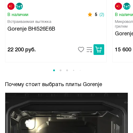
В наличии
5
(2)
В налич
Встраиваемая вытяжка
Микровол
грилем
Gorenje BHI526E6B
Goren
22 200
руб.
15 600
Почему стоит выбрать плиты Gorenje