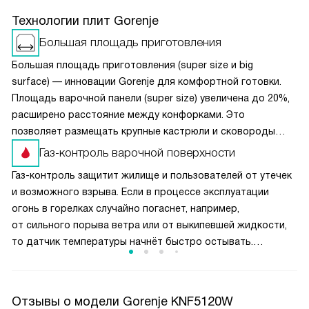
Технологии плит Gorenje
Большая площадь приготовления
Большая площадь приготовления (super size и big
surface) — инновации Gorenje для комфортной готовки.
Площадь варочной панели (super size) увеличена до 20%,
расширено расстояние между конфорками. Это
позволяет размещать крупные кастрюли и сковороды
одновременно, не мешая друг другу. Чугунные решётки
Газ-контроль варочной поверхности
обеспечивают устойчивость посуды при перемещении.
Газ-контроль защитит жилище и пользователей от утечек
Конструкция (super size) в духовках предлагает
и возможного взрыва. Если в процессе эксплуатации
увеличенную камеру и противни макси-формата. Полная
огонь в горелках случайно погаснет, например,
ширина духовки используется эффективно, а равномерная
от сильного порыва ветра или от выкипевшей жидкости,
циркуляция воздуха гарантирует идеальное пропекание
то датчик температуры начнёт быстро остывать.
блюд на всех уровнях.
Он передаст сигнал на модуль, который перекрывает
подачу газа. Эта функция обычно срабатывает в течение
10 секунд после затухания пламени.
Отзывы о модели Gorenje KNF5120W