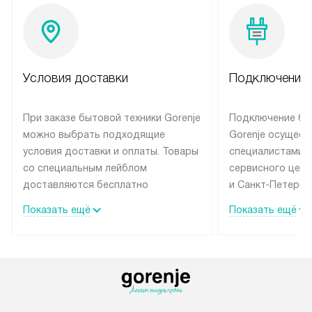
Условия доставки
Подключение 
При заказе бытовой техники Gorenje
Подключение бы
можно выбрать подходящие
Gorenje осущест
условия доставки и оплаты. Товары
специалистами 
со специальным лейблом
сервисного цент
доставляются бесплатно
и Санкт-Петербу
по Москве в пределах МКАД
со специальным
Показать ещё
Показать ещё
до подъезда, выезд за МКАД
подключается б
оплачивается дополнительно.
на готовые комм
Товар со статусом в наличии может
мастера за МКА
быть отгружен покупателю
за дополнительн
в течение трех дней. Доставка
коммуникации п
в Санкт-Петербург и другие
наличие установ