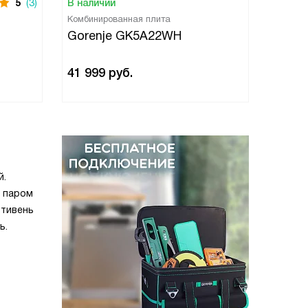
5
(3)
В наличии
Комбинированная плита
Gorenje GK5A22WH
41 999
руб.
й.
и паром
отивень
ь.