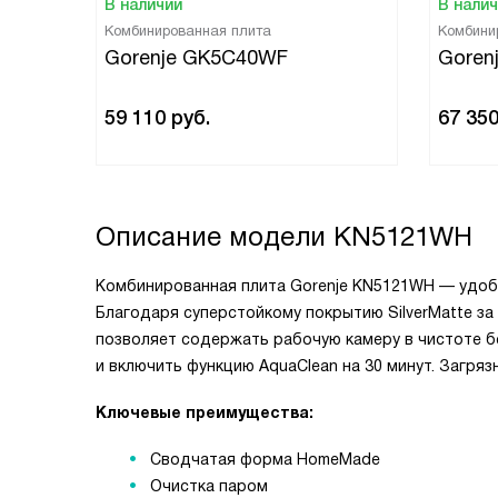
В наличии
В нали
Комбинированная плита
Комбини
Gorenje GK5C40WF
Goren
59 110
руб.
67 35
Описание модели
KN5121WH
Комбинированная плита Gorenje KN5121WH — удобн
Благодаря суперстойкому покрытию SilverMatte з
позволяет содержать рабочую камеру в чистоте бе
и включить функцию AquaClean на 30 минут. Загряз
Ключевые преимущества:
Сводчатая форма HomeMade
Очистка паром