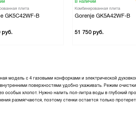
чии
В наличии
рованная плита
Комбинированная плита
je GK5C42WF-B
Gorenje GK5A42WF-B
0
руб.
51 750
руб.
ая модель с 4 газовыми конфорками и электрической духовко
а внутренними поверхностями удобно ухаживать. Режим очистк
з особых хлопот. Нужно налить пол-литра воды в глубокий пр
нения размягчаются, поэтому стенки остается только протерет