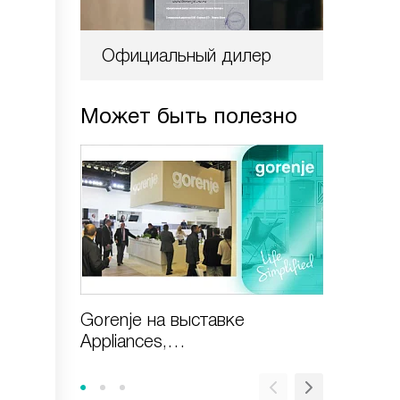
Официальный дилер
Может быть полезно
Gorenje на выставке
Газовая
Appliances,
включи
Design&Technologies