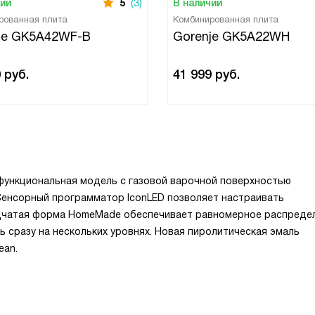
чии
5
(3)
В наличии
рованная плита
Комбинированная плита
je GK5A42WF-B
Gorenje GK5A22WH
0
руб.
41 999
руб.
функциональная модель с газовой варочной поверхностью
Сенсорный программатор IconLED позволяет настраивать
дчатая форма HomeMade обеспечивает равномерное распреде
ь сразу на нескольких уровнях. Новая пиролитическая эмаль
ean.