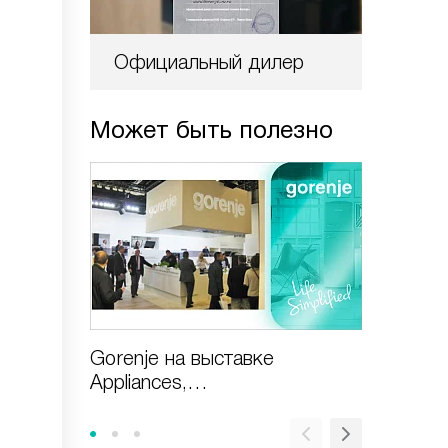
Официальный дилер
Может быть полезно
Gorenje на выставке
Газовая
Appliances,
включи
Design&Technologies