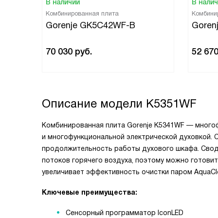
В наличии
В нали
Комбинированная плита
Комбини
Gorenje GK5C42WF-B
Goren
70 030
руб.
52 67
Описание модели
K5351WF
Комбинированная плита Gorenje K5341WF — много
и многофункциональной электрической духовкой. 
продолжительность работы духового шкафа. Сво
потоков горячего воздуха, поэтому можно готовит
увеличивает эффективность очистки паром AquaCl
Ключевые преимущества:
Сенсорный программатор IconLED