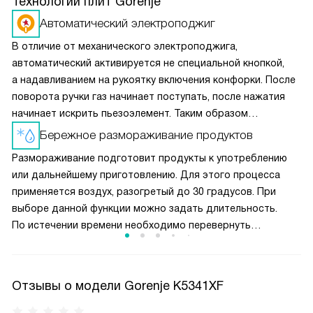
Технологии плит Gorenje
Автоматический электроподжиг
В отличие от механического электроподжига,
автоматический активируется не специальной кнопкой,
а надавливанием на рукоятку включения конфорки. После
поворота ручки газ начинает поступать, после нажатия
начинает искрить пьезоэлемент. Таким образом
вы получаете пламя движением одной руки, что важно
Бережное размораживание продуктов
для безопасности и попросту удобно.
Размораживание подготовит продукты к употреблению
или дальнейшему приготовлению. Для этого процесса
применяется воздух, разогретый до 30 градусов. При
выборе данной функции можно задать длительность.
По истечении времени необходимо перевернуть
размораживаемый продукт, помешать жидкое блюдо или
разделить смёрзшиеся куски.
Отзывы о модели Gorenje K5341XF