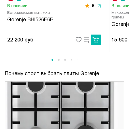
В наличии
5
(2)
В налич
Встраиваемая вытяжка
Микровол
грилем
Gorenje BHI526E6B
Goren
22 200
руб.
15 600
Почему стоит выбрать плиты Gorenje