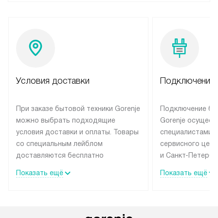
Условия доставки
Подключение 
При заказе бытовой техники Gorenje
Подключение бы
можно выбрать подходящие
Gorenje осущест
условия доставки и оплаты. Товары
специалистами 
со специальным лейблом
сервисного цент
доставляются бесплатно
и Санкт-Петербу
по Москве в пределах МКАД
со специальным
Показать ещё
Показать ещё
до подъезда, выезд за МКАД
подключается б
оплачивается дополнительно.
на готовые комм
Товар со статусом в наличии может
мастера за МКА
быть отгружен покупателю
за дополнительн