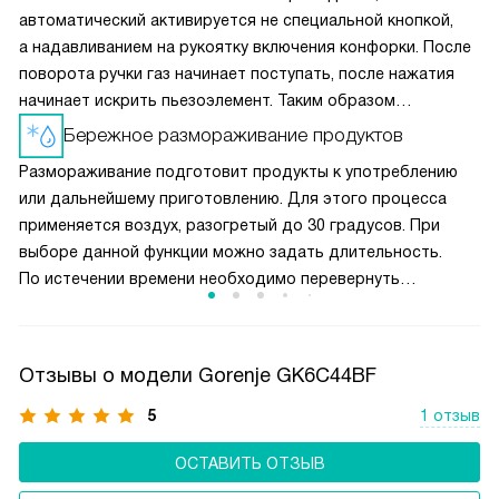
автоматический активируется не специальной кнопкой,
а надавливанием на рукоятку включения конфорки. После
поворота ручки газ начинает поступать, после нажатия
начинает искрить пьезоэлемент. Таким образом
вы получаете пламя движением одной руки, что важно
Бережное размораживание продуктов
для безопасности и попросту удобно.
Размораживание подготовит продукты к употреблению
или дальнейшему приготовлению. Для этого процесса
применяется воздух, разогретый до 30 градусов. При
выборе данной функции можно задать длительность.
По истечении времени необходимо перевернуть
размораживаемый продукт, помешать жидкое блюдо или
разделить смёрзшиеся куски.
Отзывы о модели Gorenje GK6C44BF
5
1 отзыв
ОСТАВИТЬ ОТЗЫВ