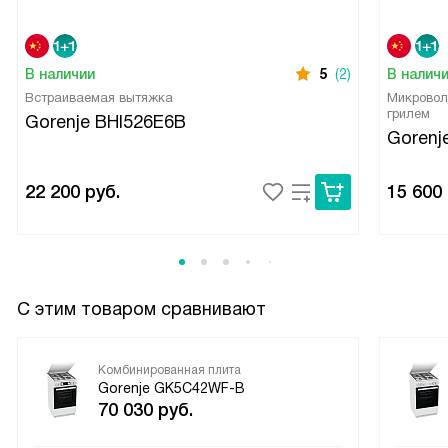
В наличии
5
(2)
В налич
Встраиваемая вытяжка
Микровол
грилем
Gorenje BHI526E6B
Goren
22 200
руб.
15 600
С этим товаром сравнивают
Комбинированная плита
Gorenje GK5C42WF-B
70 030
руб.