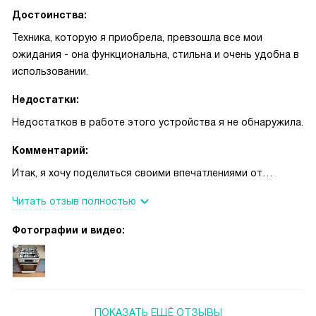
Достоинства:
Техника, которую я приобрела, превзошла все мои
ожидания - она функциональна, стильна и очень удобна в
использовании.
Недостатки:
Недостатков в работе этого устройства я не обнаружила.
Комментарий:
Итак, я хочу поделиться своими впечатлениями от
использования этой техники. С самого начала меня
Читать отзыв полностью
поразило, насколько она удобна и функциональна.
Варочная поверхность газовая, что для меня было важно,
Фотографии и видео:
так как я привыкла готовить на газу. А духовой шкаф -
электрический, что добавляет возможностей для
приготовления разнообразных блюд.
Мне очень нравится, что в этой модели есть внутреннее
ПОКАЗАТЬ ЕЩЁ ОТЗЫВЫ