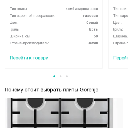
Тип плиты:
комбинированная
Тип плит
Тип варочной поверхности:
газовая
Тип варо
Цвет:
белый
Цвет:
Гриль:
Есть
Гриль:
Ширина, см:
50
Ширина,
Страна-производитель:
Чехия
Страна-п
Перейти к товару
Перейт
Почему стоит выбрать плиты Gorenje