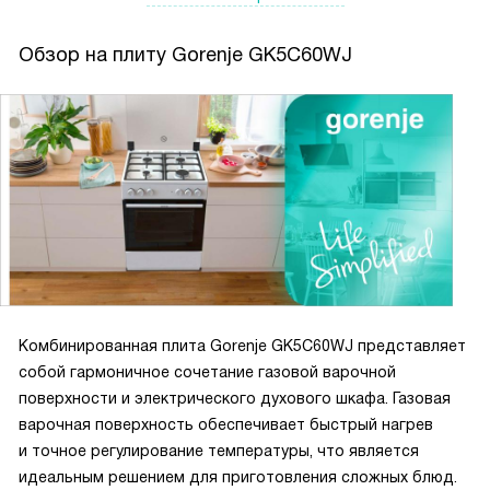
освещение - это очень удобно, когда готовишь что-то
сложное и хочешь контролировать процесс. Также есть
Обзор на плиту Gorenje GK5C60WJ
таймер, что позволяет не беспокоиться о времени и
заниматься своими делами, пока еда готовится.
Мне особенно приглянулась функция быстрого разогрева
духовки - это очень экономит время, особенно когда
гости уже на пороге. А еще есть функция размораживания,
которая спасает, когда забыл достать продукты из
морозилки.
Я уже успела опробовать многие функции духовки, и мне
особенно понравилась функция интенсивного запекания
Комбинированная плита Gorenje GK5C60WJ представляет
AirFry. С ее помощью я готовила картофель фри для
собой гармоничное сочетание газовой варочной
детей, и он получился таким хрустящим и вкусным, как в
поверхности и электрического духового шкафа. Газовая
ресторане.
варочная поверхность обеспечивает быстрый нагрев
и точное регулирование температуры, что является
Очень порадовала и функция очистки паром AquaClean -
идеальным решением для приготовления сложных блюд.
теперь я не трачу кучу времени на мытье духовки, как