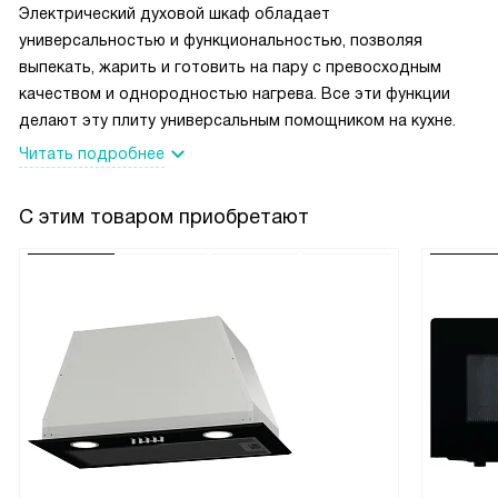
Электрический духовой шкаф обладает
раньше.
универсальностью и функциональностью, позволяя
выпекать, жарить и готовить на пару с превосходным
Конечно, стоит отметить и дизайн - белый цвет и
качеством и однородностью нагрева. Все эти функции
стеклянная вставка на дверце смотрятся очень стильно и
делают эту плиту универсальным помощником на кухне.
современно. Это устройство отлично вписалось в
Читать подробнее
интерьер моей кухни.
Я довольна покупкой и с уверенностью могу
С этим товаром приобретают
рекомендовать эту технику всем, кто ценит комфорт,
функциональность и стиль в одном флаконе.