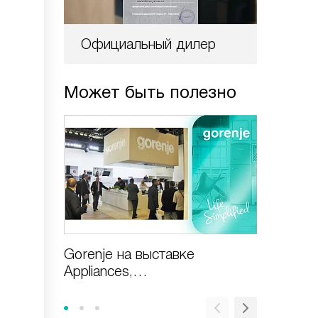
Официальный дилер
Может быть полезно
Gorenje на выставке
Газовая
Appliances,
включи
Design&Technologies