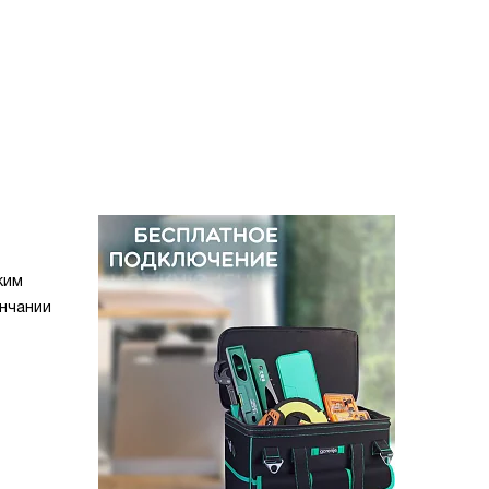
ким
ончании