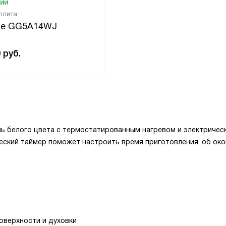
чии
 плита
je GG5A14WJ
9
руб.
ль белого цвета с термостатированным нагревом и электричес
ческий таймер поможет настроить время приготовления, об ок
оверхности и духовки