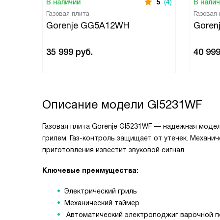
В наличии
5
(4)
В нали
Газовая плита
Газовая
Gorenje GG5A12WH
Goren
35 999
руб.
40 99
Описание модели
GI5231WF
Газовая плита Gorenje GI5231WF — надежная моде
грилем. Газ-контроль защищает от утечек. Механи
приготовления известит звуковой сигнал.
Ключевые преимущества:
Электрический гриль
Механический таймер
Автоматический электроподжиг варочной п