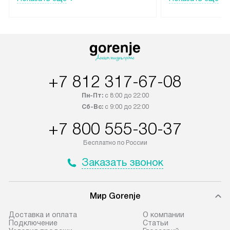
до подъезда, выезд за МКАД
подключается б
оплачивается дополнительно.
на готовые комм
Товар со статусом в наличии может
мастера за МКА
быть отгружен покупателю
за дополнительн
в течение трех дней. Доставка
коммуникации п
в Санкт-Петербург и другие
наличие установ
+7 812 317-67-08
регионы осуществляется через
подключения к 
транспортную компанию. После
и канализации в
Пн-Пт:
с 8:00 до 22:00
100% предоплаты наша компания
от категории те
Сб-Вс:
с 9:00 до 22:00
бесплатно доставляет заказ
дополнительных 
+7 800 555-30-37
до представительства
определяется со
транспортной компании в городе
который можно 
Бесплатно по России
Москва. Пожалуйста, уточняйте
на нашем сайте 
Заказать звонок
условия доставки у менеджера при
«Подключение».
оформлении заказа.
Стандартная уст
Мир Gorenje
В оговоренный день служба
снятие упаковки
доставки доставит упакованный
и транспортиров
Доставка и оплата
О компании
прибор до подъезда. Если
при необходимо
Подключение
Cтатьи