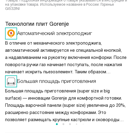
Товара. Подробная информация о товаре указывается в инструкции и
на упаковке товара. Используемое название в России: Горенье
GI532INI
Технологии плит Gorenje
Автоматический электроподжиг
В отличие от механического электроподжига,
автоматический активируется не специальной кнопкой,
а надавливанием на рукоятку включения конфорки. После
поворота ручки газ начинает поступать, после нажатия
начинает искрить пьезоэлемент. Таким образом
вы получаете пламя движением одной руки, что важно
Большая площадь приготовления
для безопасности и попросту удобно.
Большая площадь приготовления (super size и big
surface) — инновации Gorenje для комфортной готовки.
Площадь варочной панели (super size) увеличена до 20%,
расширено расстояние между конфорками. Это
позволяет размещать крупные кастрюли и сковороды
одновременно, не мешая друг другу. Чугунные решётки