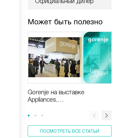
Официальный дилер
Может быть полезно
Gorenje на выставке
Газовая
Appliances,
включи
Design&Technologies
ПОСМОТРЕТЬ ВСЕ СТАТЬИ