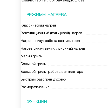
Количество теплоотражающих слоев
РЕЖИМЫ НАГРЕВА
Классический нагрев
Вентиляционный (кольцевой) нагрев
Нагрев снизу+работа вентилятора
Нагрев снизу+вентиляционный нагрев
Малый гриль
Большой гриль
Большой гриль+работа вентилятора
Быстрый разогрев духовки
Размораживание
ФУНКЦИИ