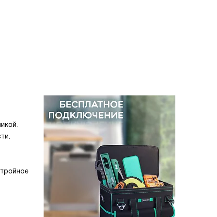
икой.
ти.
 тройное