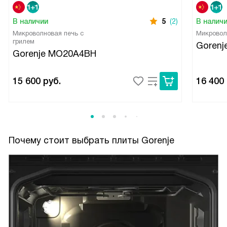
В наличии
5
(2)
В налич
Микроволновая печь с
Микровол
грилем
Goren
Gorenje MO20A4BH
15 600
руб.
16 400
Почему стоит выбрать плиты Gorenje