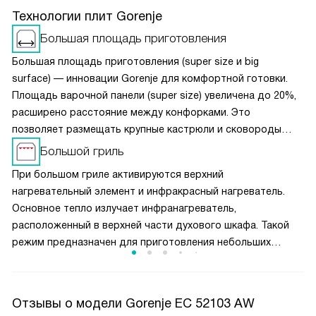
Технологии плит Gorenje
Большая площадь приготовления
Большая площадь приготовления (super size и big
surface) — инновации Gorenje для комфортной готовки.
Площадь варочной панели (super size) увеличена до 20%,
расширено расстояние между конфорками. Это
позволяет размещать крупные кастрюли и сковороды
одновременно, не мешая друг другу. Чугунные решётки
Большой гриль
обеспечивают устойчивость посуды при перемещении.
При большом гриле активируются верхний
Конструкция (super size) в духовках предлагает
нагревательный элемент и инфракрасный нагреватель.
увеличенную камеру и противни макси-формата. Полная
Основное тепло излучает инфранагреватель,
ширина духовки используется эффективно, а равномерная
расположенный в верхней части духового шкафа. Такой
циркуляция воздуха гарантирует идеальное пропекание
режим предназначен для приготовления небольших
блюд на всех уровнях.
кусков мяса, например, стейков, шницелей, колбасок,
а также для запекания бутербродов и тостов.
Отзывы о модели Gorenje EC 52103 AW