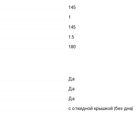
145
1
145
1.5
180
Да
Да
Да
с откидной крышкой (без дна)