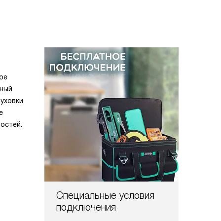
ое
ьный
духовки
е
остей.
Специальные условия
подключения