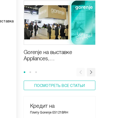
вставка
Gorenje на выставке
Газовая
Appliances,
включи
Design&Technologies
ПОСМОТРЕТЬ ВСЕ СТАТЬИ
Кредит на
Плиту Gorenje E5121BRH