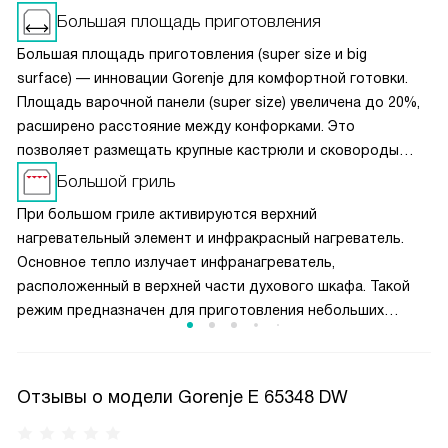
Большая площадь приготовления
Большая площадь приготовления (super size и big
surface) — инновации Gorenje для комфортной готовки.
Площадь варочной панели (super size) увеличена до 20%,
расширено расстояние между конфорками. Это
позволяет размещать крупные кастрюли и сковороды
одновременно, не мешая друг другу. Чугунные решётки
Большой гриль
обеспечивают устойчивость посуды при перемещении.
При большом гриле активируются верхний
Конструкция (super size) в духовках предлагает
нагревательный элемент и инфракрасный нагреватель.
увеличенную камеру и противни макси-формата. Полная
Основное тепло излучает инфранагреватель,
ширина духовки используется эффективно, а равномерная
расположенный в верхней части духового шкафа. Такой
циркуляция воздуха гарантирует идеальное пропекание
режим предназначен для приготовления небольших
блюд на всех уровнях.
кусков мяса, например, стейков, шницелей, колбасок,
а также для запекания бутербродов и тостов.
Отзывы о модели Gorenje E 65348 DW