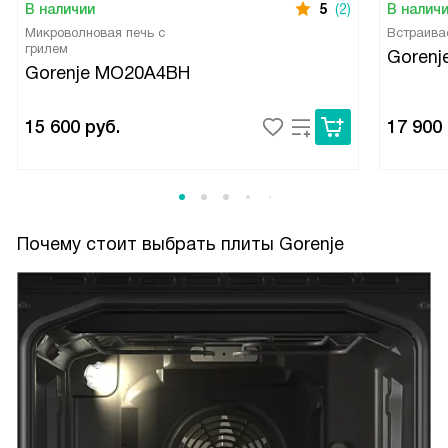
В наличии
5
(2)
В налич
Микроволновая печь с
Встраива
грилем
Gorenj
Gorenje MO20A4BH
15 600
руб.
17 900
Почему стоит выбрать плиты Gorenje