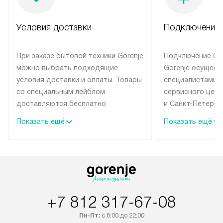
Условия доставки
Подключение 
При заказе бытовой техники Gorenje
Подключение бы
можно выбрать подходящие
Gorenje осущест
условия доставки и оплаты. Товары
специалистами 
со специальным лейблом
сервисного цент
доставляются бесплатно
и Санкт-Петербу
по Москве в пределах МКАД
со специальным
Показать ещё
Показать ещё
до подъезда, выезд за МКАД
подключается б
оплачивается дополнительно.
на готовые комм
Товар со статусом в наличии может
мастера за МКА
быть отгружен покупателю
за дополнительн
в течение трех дней. Доставка
коммуникации п
в Санкт-Петербург и другие
наличие установ
+7 812 317-67-08
регионы осуществляется через
подключения к 
транспортную компанию. После
и канализации в
Пн-Пт:
с 8:00 до 22:00
100% предоплаты наша компания
от категории те