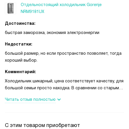
Отдельностоящий холодильник Gorenje
NRM9181UX
Достоинства:
быстрая заморозка, экономия электроэнергии
Недостатки:
большой размер, но если пространство позволяет, тогда
хороший выбор.
Комментарий:
Холодильник шикарный, цена соответствует качеству, для
большой семьи просто находка. В сравнении со старым
холодильником у нас стали продукты храниться дольше,
Читать отзыв полностью
соответственно значимая экономия денег. Пользуемся
полгода и никакой наледи в морозилке нет, а за счёт двух
дверей в морозилке, ягоды и фрукты, лежат отдельно от
мяса и рыбы и при размораживании нет никакого
С этим товаром приобретают