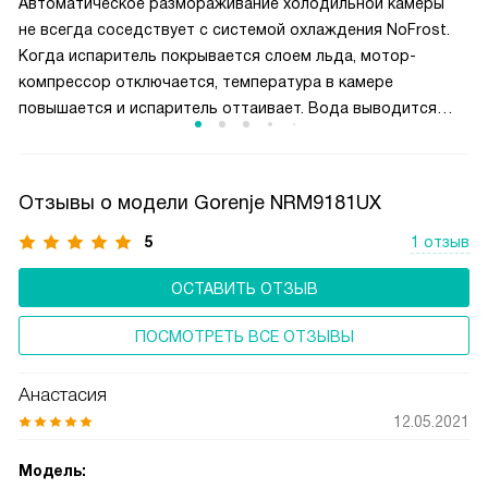
Автоматическое размораживание холодильной камеры
с автоматическим размораживанием рекомендуется мясо
не всегда соседствует с системой охлаждения NoFrost.
и рыбу хранить в упаковке.
Когда испаритель покрывается слоем льда, мотор-
компрессор отключается, температура в камере
повышается и испаритель оттаивает. Вода выводится
через дренажную трубку наружу. Технология не имеет
дополнительных энергозатрат, не увеличивает уровень
шума и удобна в эксплуатации.
Отзывы о модели Gorenje NRM9181UX
5
1 отзыв
ОСТАВИТЬ ОТЗЫВ
ПОСМОТРЕТЬ ВСЕ ОТЗЫВЫ
Анастасия
12.05.2021
Модель: