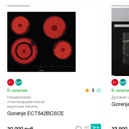
неприятного запаха.
В наличии
5
(2)
В налич
Независимая
Духовой
стеклокерамическая
Gorenj
варочная панель
Gorenje ECT642BCSCE