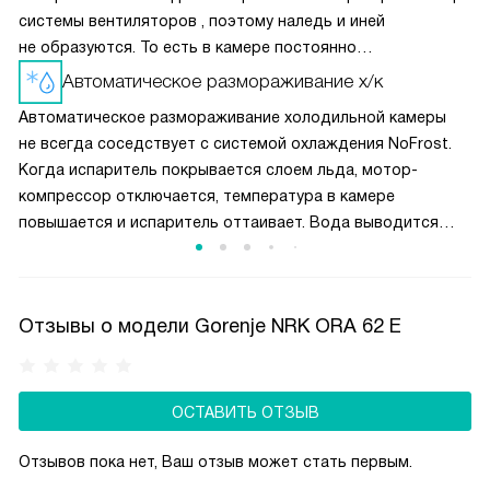
системы вентиляторов , поэтому наледь и иней
не образуются. То есть в камере постоянно
поддерживается сухой холод, что может привести
Автоматическое размораживание х/к
к высушиванию продуктов. Поэтому в морозилках
Автоматическое размораживание холодильной камеры
с автоматическим размораживанием рекомендуется мясо
не всегда соседствует с системой охлаждения NoFrost.
и рыбу хранить в упаковке.
Когда испаритель покрывается слоем льда, мотор-
компрессор отключается, температура в камере
повышается и испаритель оттаивает. Вода выводится
через дренажную трубку наружу. Технология не имеет
дополнительных энергозатрат, не увеличивает уровень
шума и удобна в эксплуатации.
Отзывы о модели Gorenje NRK ORA 62 E
ОСТАВИТЬ ОТЗЫВ
Отзывов пока нет, Ваш отзыв может стать первым.