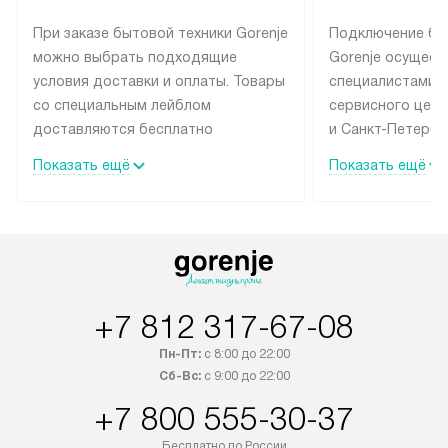
При заказе бытовой техники Gorenje
Подключение бы
можно выбрать подходящие
Gorenje осущест
условия доставки и оплаты. Товары
специалистами 
со специальным лейблом
сервисного цент
доставляются бесплатно
и Санкт-Петербу
по Москве в пределах МКАД
со специальным
Показать ещё
Показать ещё
до подъезда, выезд за МКАД
подключается б
оплачивается дополнительно.
на готовые комм
Товар со статусом в наличии может
мастера за МКА
быть отгружен покупателю
за дополнительн
в течение трех дней. Доставка
коммуникации п
в Санкт-Петербург и другие
наличие установ
+7 812 317-67-08
регионы осуществляется через
подключения к 
транспортную компанию. После
и канализации в
Пн-Пт:
с 8:00 до 22:00
100% предоплаты наша компания
от категории те
Сб-Вс:
с 9:00 до 22:00
бесплатно доставляет заказ
дополнительных 
+7 800 555-30-37
до представительства
определяется со
транспортной компании в городе
который можно 
Бесплатно по России