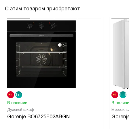
С этим товаром приобретают
В наличии
В налич
Духовой шкаф
Морозил
Gorenje BO6725E02ABGN
Gorenj