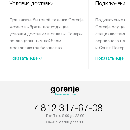
Условия доставки
Подключение 
При заказе бытовой техники Gorenje
Подключение бы
можно выбрать подходящие
Gorenje осущест
условия доставки и оплаты. Товары
специалистами 
со специальным лейблом
сервисного цент
доставляются бесплатно
и Санкт-Петербу
по Москве в пределах МКАД
со специальным
Показать ещё
Показать ещё
до подъезда, выезд за МКАД
подключается б
оплачивается дополнительно.
на готовые комм
Товар со статусом в наличии может
мастера за МКА
быть отгружен покупателю
за дополнительн
в течение трех дней. Доставка
коммуникации п
в Санкт-Петербург и другие
наличие установ
регионы осуществляется через
подключения к 
+7 812 317-67-08
транспортную компанию. После
и канализации в
Пн-Пт:
с 8:00 до 22:00
100% предоплаты наша компания
от категории те
Сб-Вс:
с 9:00 до 22:00
бесплатно доставляет заказ
дополнительных 