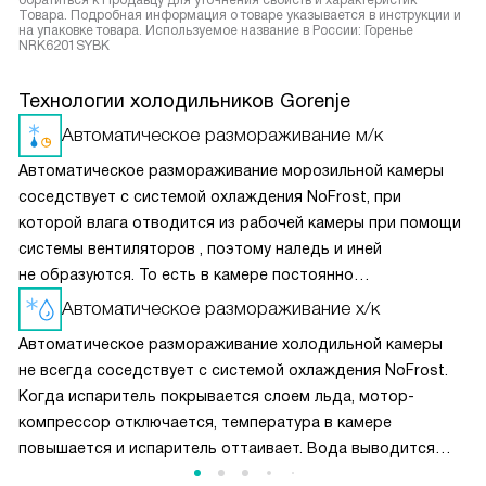
обратиться к Продавцу для уточнения свойств и характеристик
Товара. Подробная информация о товаре указывается в инструкции и
на упаковке товара. Используемое название в России: Горенье
NRK6201SYBK
Технологии холодильников Gorenje
Автоматическое размораживание м/к
Автоматическое размораживание морозильной камеры
соседствует с системой охлаждения NoFrost, при
которой влага отводится из рабочей камеры при помощи
системы вентиляторов , поэтому наледь и иней
не образуются. То есть в камере постоянно
поддерживается сухой холод, что может привести
Автоматическое размораживание х/к
к высушиванию продуктов. Поэтому в морозилках
Автоматическое размораживание холодильной камеры
с автоматическим размораживанием рекомендуется мясо
не всегда соседствует с системой охлаждения NoFrost.
и рыбу хранить в упаковке.
Когда испаритель покрывается слоем льда, мотор-
компрессор отключается, температура в камере
повышается и испаритель оттаивает. Вода выводится
через дренажную трубку наружу. Технология не имеет