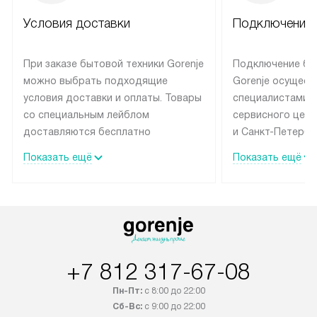
Условия доставки
Подключение 
При заказе бытовой техники Gorenje
Подключение бы
можно выбрать подходящие
Gorenje осущест
условия доставки и оплаты. Товары
специалистами 
со специальным лейблом
сервисного цент
доставляются бесплатно
и Санкт-Петербу
по Москве в пределах МКАД
со специальным
Показать ещё
Показать ещё
до подъезда, выезд за МКАД
подключается б
оплачивается дополнительно.
на готовые комм
Товар со статусом в наличии может
мастера за МКА
быть отгружен покупателю
за дополнительн
в течение трех дней. Доставка
коммуникации п
в Санкт-Петербург и другие
наличие установ
+7 812 317-67-08
регионы осуществляется через
подключения к 
транспортную компанию. После
и канализации в
Пн-Пт:
с 8:00 до 22:00
100% предоплаты наша компания
от категории те
Сб-Вс:
с 9:00 до 22:00