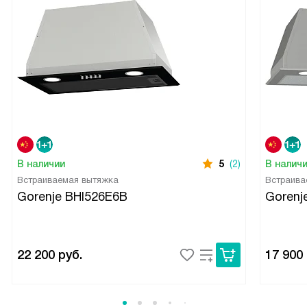
В наличии
5
(2)
В налич
Встраиваемая вытяжка
Встраива
Gorenje BHI526E6B
Gorenj
22 200
руб.
17 900