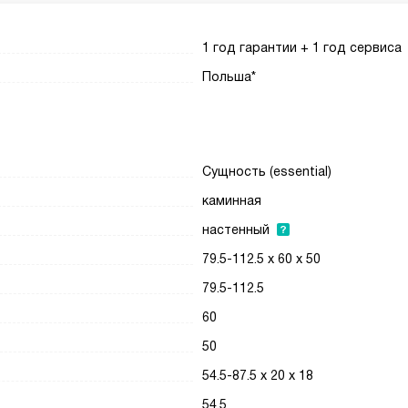
1 год гарантии + 1 год сервиса
Польша*
Сущность (essential)
каминная
настенный
79.5-112.5 x 60 x 50
79.5-112.5
60
50
54.5-87.5 x 20 x 18
54.5