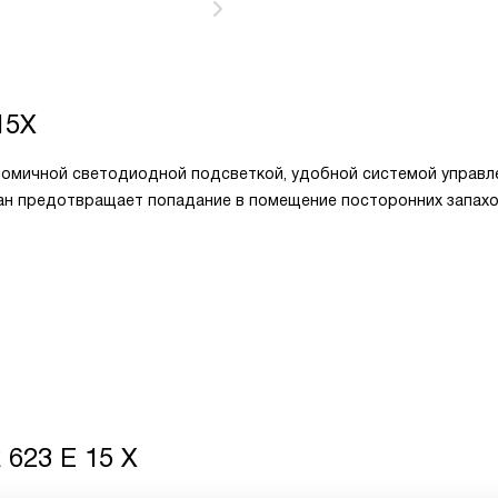
15X
номичной светодиодной подсветкой, удобной системой управл
ан предотвращает попадание в помещение посторонних запахо
623 E 15 X