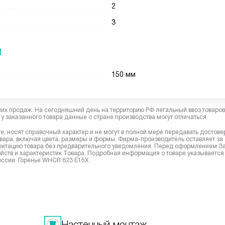
2
3
И
150 мм
них продаж. На сегодняшний день на территорию РФ легальный ввоз товаро
у заказанного товара данные о стране производства могут отличаться.
, носят справочный характер и не могут в полной мере передавать достов
вара, включая цвета, размеры и формы. Фирма-производитель оставляет за
лектацию товара без предварительного уведомления. Перед оформлением З
йств и характеристик Товара. Подробная информация о товаре указывается
России: Горенье WHCR 623 E15X
Настенный монтаж