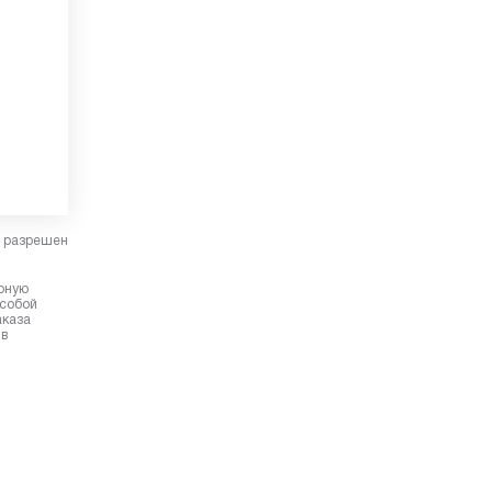
в разрешен
ерную
 собой
аказа
 в