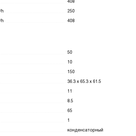
408
/h
250
/h
408
50
10
150
36.3 x 65.3 x 61.5
11
8.5
65
1
конденсаторный