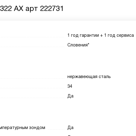
322 AX арт 222731
1 год гарантии + 1 год сервиса
Словения*
нержавеющая сталь
34
Да
емпературным зондом
Да