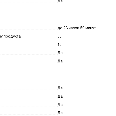
Да
до 23 часов 59 минут
пу продукта
50
10
Да
Да
Да
Да
Да
Да