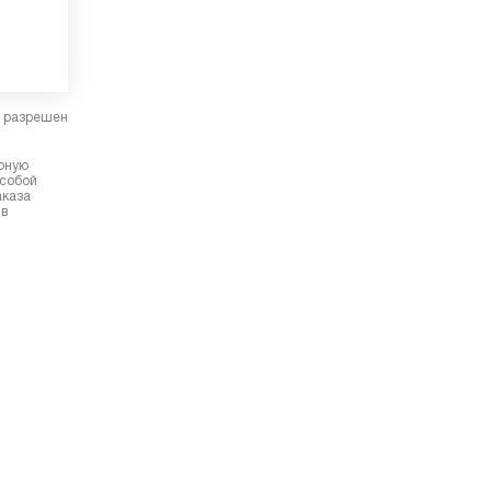
в разрешен
ерную
 собой
аказа
 в