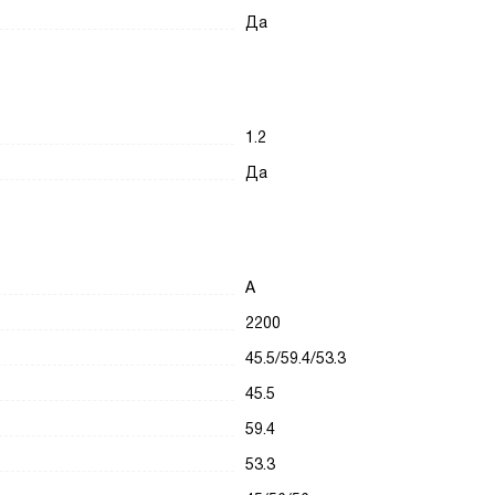
Да
1.2
Да
А
2200
45.5/59.4/53.3
45.5
59.4
53.3