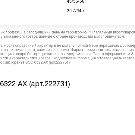
45/56/56
39.7/34.7
них продаж. На сегодняшний день на территорию РФ легальный ввоз товаро
у заказанного товара данные о стране производства могут отличаться.
, носят справочный характер и не могут в полной мере передавать достов
вара, включая цвета, размеры и формы. Фирма-производитель оставляет за
лектацию товара без предварительного уведомления. Перед оформлением З
йств и характеристик Товара. Подробная информация о товаре указывается
ссии: Горенье BOC 6322 AX (арт.222731)
322 AX (арт.222731)