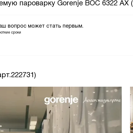
емую пароварку Gorenje BOC 6322 AX (
Ваш вопрос может стать первым.
роткие сроки
арт.222731)