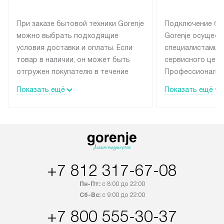
При заказе бытовой техники Gorenje
Подключение бы
можно выбрать подходящие
Gorenje осущест
условия доставки и оплаты. Если
специалистами 
товар в наличии, он может быть
сервисного цент
отгружен покупателю в течение
Профессиональн
трех дней. Техника со специальным
гарантия долгой
Показать ещё
Показать ещё
лейблом доставляется бесплатно
эксплуатации те
по Москве и Санкт-Петербургу.
мастера за МКА
Выезд за МКАД и КАД
дополнительную 
оплачивается дополнительно.
Возможна доставка товаров по
России.
+7 812 317-67-08
Пн-Пт:
с 8:00 до 22:00
Сб-Вс:
с 9:00 до 22:00
+7 800 555-30-37