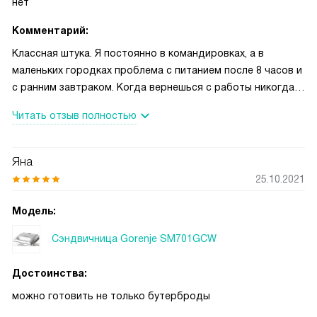
нет
Комментарий:
Классная штука. Я постоянно в командировках, а в
маленьких городках проблема с питанием после 8 часов и
с ранним завтраком. Когда вернешься с работы никогда
точно не знаешь. Бутербродница выручает. Хоть что-то
Читать отзыв полностью
горяченькое. Приходится возить с собой, благо ездим на
машине. Рекомендую тем, у кого такая же работа.
Яна
25.10.2021
Модель:
Сэндвичница Gorenje SM701GCW
Достоинства:
можно готовить не только бутерброды