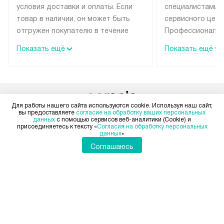
условия доставки и оплаты. Если
специалистами 
товар в наличии, он может быть
сервисного цент
отгружен покупателю в течение
Профессиональн
трех дней. Техника со специальным
гарантия долгой
Показать ещё
Показать ещё
лейблом доставляется бесплатно
эксплуатации те
по Москве и Санкт-Петербургу.
мастера за МКА
Выезд за МКАД и КАД
дополнительную 
оплачивается дополнительно.
Возможна доставка товаров по
Для работы нашего сайта используются cookie. Используя наш сайт,
вы предоставляете
согласие на обработку ваших персональных
России.
данных
с помощью сервисов веб-аналитики (Cookie) и
+7 812 317-67-08
присоединяетесь к тексту «
Согласия на обработку персональных
данных
»
Пн-Пт:
с 8:00 до 22:00
Соглашаюсь
Сб-Вс:
с 9:00 до 22:00
+7 800 555-30-37
Бесплатно по России
Заказать звонок