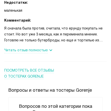
Недостатки:
маленькая
Комментарий:
Я сначала была против, считала, что ерунду покупать не
стоит. Но вот уже 3 месяца, как я переменила мнение.
Готовлю не только бутерброды, но еще и тортилью из
мексиканских лепешек. Получается вкусно и что-то вроде
Читать отзыв полностью
закрытой пиццы. Дети особенно любят сладкие из яблок.
Попробуйте. Только по размерам маловата.
ПОСМОТРЕТЬ ВСЕ ОТЗЫВЫ
О ТОСТЕРАХ GORENJE
Вопросы и ответы на тостеры Gorenje
Вопросов по этой категории пока