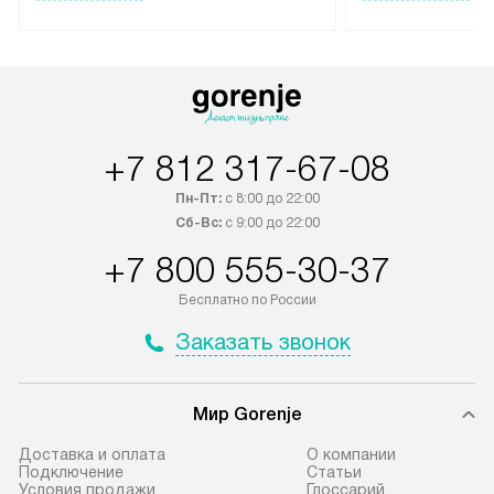
лейблом доставляется бесплатно
эксплуатации те
по Москве и Санкт-Петербургу.
мастера за МКА
Выезд за МКАД и КАД
дополнительную 
оплачивается дополнительно.
Возможна доставка товаров по
России.
+7 812 317-67-08
Пн-Пт:
с 8:00 до 22:00
Сб-Вс:
с 9:00 до 22:00
+7 800 555-30-37
Бесплатно по России
Заказать звонок
Мир Gorenje
Доставка и оплата
О компании
Подключение
Cтатьи
Условия продажи
Глоссарий