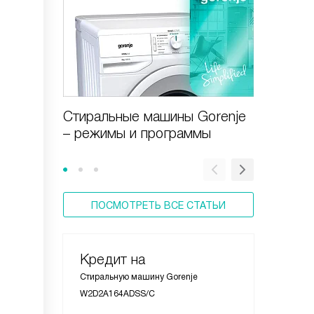
Cтиральные машины Gorenje
Cтирал
– режимы и программы
– режи
програ
ПОСМОТРЕТЬ ВСЕ СТАТЬИ
Кредит на
Стиральную машину Gorenje
W2D2A164ADSS/C