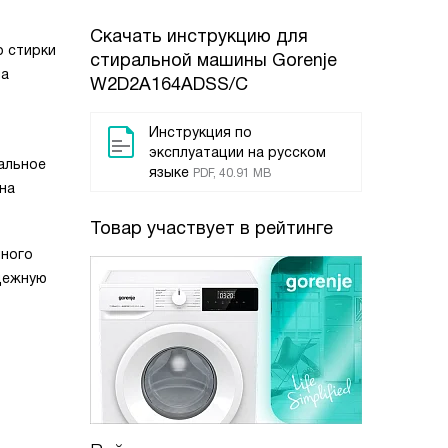
Скачать инструкцию для
о стирки
стиральной машины
Gorenje
ла
W2D2A164ADSS/C
Инструкция по
эксплуатации на русском
альное
языке
PDF, 40.91 MB
на
Товар участвует в рейтинге
чного
адежную