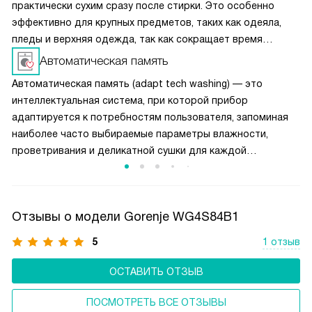
практически сухим сразу после стирки. Это особенно
эффективно для крупных предметов, таких как одеяла,
пледы и верхняя одежда, так как сокращает время
их сушки. Высокая скорость отжима также снижает
Автоматическая память
нагрузку на сушильное устройство, экономит энергию
Автоматическая память (adapt tech washing) — это
и повышает эффективность ухода за тканями,
интеллектуальная система, при которой прибор
обеспечивая идеальные условия для последующего
адаптируется к потребностям пользователя, запоминая
глажения.
наиболее часто выбираемые параметры влажности,
проветривания и деликатной сушки для каждой
из автоматических программ. При последующем запуске
он предлагает восстановить их, поэтому их не придется
настраивать заново при каждом использовании.
Отзывы о модели Gorenje WG4S84B1
5
1 отзыв
ОСТАВИТЬ ОТЗЫВ
ПОСМОТРЕТЬ ВСЕ ОТЗЫВЫ