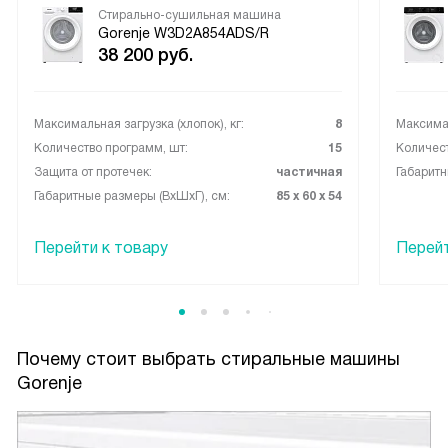
Стирально-сушильная машина
Gorenje W3D2A854ADS/R
38 200
руб.
Максимальная загрузка (хлопок), кг:
8
Максимал
Количество программ, шт:
15
Количест
Защита от протечек:
частичная
Габаритн
Габаритные размеры (ВxШxГ), см:
85 х 60 х 54
Перейти к товару
Перейт
Почему стоит выбрать стиральные машины
Gorenje