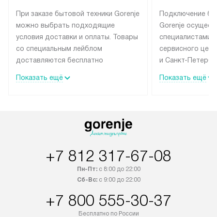
При заказе бытовой техники Gorenje
Подключение бы
можно выбрать подходящие
Gorenje осущест
условия доставки и оплаты. Товары
специалистами 
со специальным лейблом
сервисного цент
доставляются бесплатно
и Санкт-Петербу
по Москве в пределах МКАД
со специальным
Показать ещё
Показать ещё
до подъезда, выезд за МКАД
подключается б
оплачивается дополнительно.
на готовые комм
Товар со статусом в наличии может
мастера за МКА
быть отгружен покупателю
за дополнительн
в течение трех дней. Доставка
коммуникации п
в Санкт-Петербург и другие
наличие установ
+7 812 317-67-08
регионы осуществляется через
подключения к 
транспортную компанию. После
и канализации в
Пн-Пт:
с 8:00 до 22:00
100% предоплаты наша компания
от категории те
Сб-Вс:
с 9:00 до 22:00
бесплатно доставляет заказ
дополнительных 
+7 800 555-30-37
до представительства
определяется со
транспортной компании в городе
который можно 
Бесплатно по России