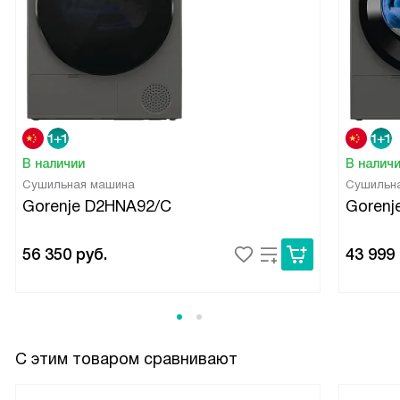
В наличии
В налич
Сушильная машина
Сушильн
Gorenje D2HNA92/C
Gorenj
56 350
руб.
43 999
С этим товаром сравнивают