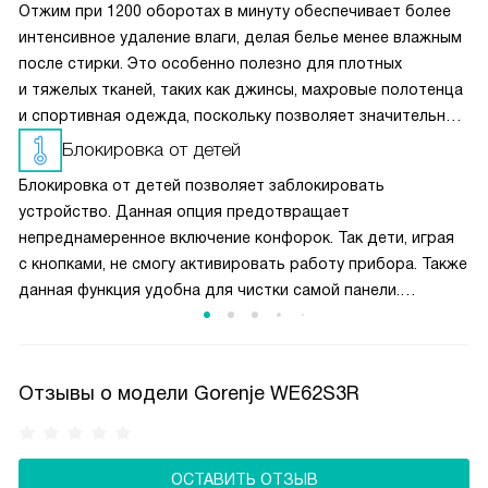
Отжим при 1200 оборотах в минуту обеспечивает более
интенсивное удаление влаги, делая белье менее влажным
после стирки. Это особенно полезно для плотных
и тяжелых тканей, таких как джинсы, махровые полотенца
и спортивная одежда, поскольку позволяет значительно
сократить время сушки. При такой скорости отжима
Блокировка от детей
белье становится почти сухим, что минимизирует
Блокировка от детей позволяет заблокировать
необходимость использования сушильной машины
устройство. Данная опция предотвращает
и экономит электроэнергию.
непреднамеренное включение конфорок. Так дети, играя
с кнопками, не смогу активировать работу прибора. Также
данная функция удобна для чистки самой панели.
Включается и выключается блокировка при помощи
специальной кнопки. Когда плита находится в этом
режиме, она потребляет не больше энергии, чем
Отзывы о модели Gorenje WE62S3R
в экономном.
ОСТАВИТЬ ОТЗЫВ