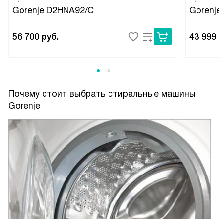
Gorenje D2HNA92/C
Gorenj
56 700
руб.
43 999
Почему стоит выбрать стиральные машины
Gorenje