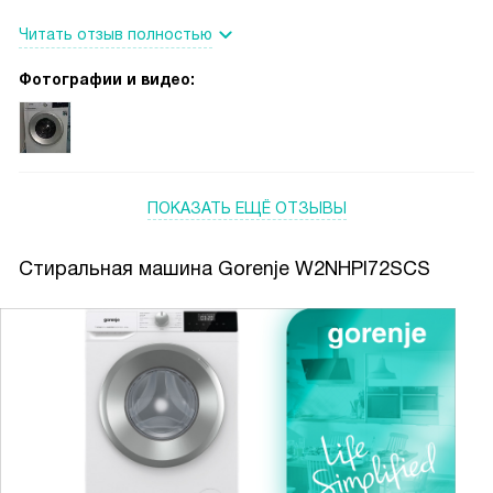
относится к вещам. Без опаски можно постирать легкие
Читать отзыв полностью
блузки или шерстяные вещи. Все машина постирает с
любовью. В-четвертых, паровая обработка впечатляет.
Фотографии и видео:
Постельное белье становится невероятно мягким и
свежим, а аллергия у ребенка на пыль стала проявляться
гораздо реже благодаря режиму «Антиаллергия».
ПОКАЗАТЬ ЕЩЁ ОТЗЫВЫ
Стиральная машина Gorenje W2NHPI72SCS