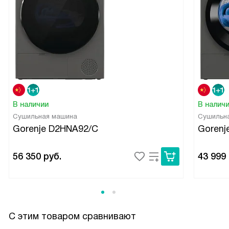
В наличии
В налич
Сушильная машина
Сушильн
Gorenje D2HNA92/C
Gorenj
56 350
руб.
43 999
С этим товаром сравнивают