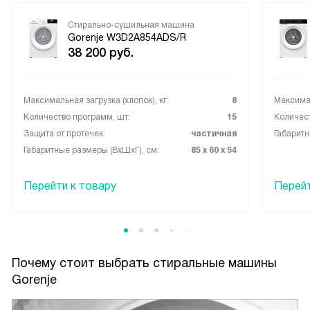
Стирально-сушильная машина
Gorenje W3D2A854ADS/R
38 200
руб.
Максимальная загрузка (хлопок), кг:
8
Максимал
Количество программ, шт:
15
Количест
Защита от протечек:
частичная
Габаритн
Габаритные размеры (ВxШxГ), см:
85 х 60 х 54
Перейти к товару
Перейт
Почему стоит выбрать стиральные машины
Gorenje