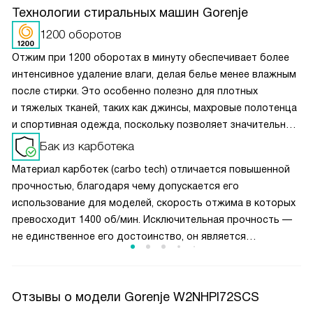
Технологии стиральных машин Gorenje
1200 оборотов
Отжим при 1200 оборотах в минуту обеспечивает более
интенсивное удаление влаги, делая белье менее влажным
после стирки. Это особенно полезно для плотных
и тяжелых тканей, таких как джинсы, махровые полотенца
и спортивная одежда, поскольку позволяет значительно
сократить время сушки. При такой скорости отжима
Бак из карботека
белье становится почти сухим, что минимизирует
Материал карботек (carbo tech) отличается повышенной
необходимость использования сушильной машины
прочностью, благодаря чему допускается его
и экономит электроэнергию.
использование для моделей, скорость отжима в которых
превосходит 1400 об/мин. Исключительная прочность —
не единственное его достоинство, он является
надежным, гигиеничным и не подвержен коррозии.
Отзывы о модели Gorenje W2NHPI72SCS