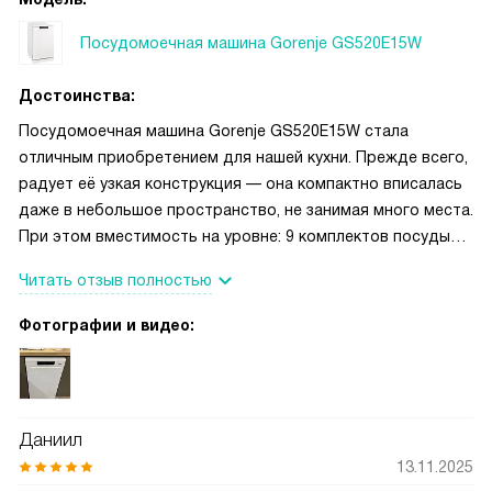
нужно быстро освежить посуду перед ужином или
Посудомоечная машина Gorenje GS520E15W
визитом друзей — это просто находка. Электронное
управление с кнопками и светодиодной индикацией
Достоинства:
работает чётко и интуитивно понятно, а звуковой сигнал в
конце цикла никогда не даёт забыть, что посуда уже
Посудомоечная машина Gorenje GS520E15W стала
готова к выгрузке.
отличным приобретением для нашей кухни. Прежде всего,
радует её узкая конструкция — она компактно вписалась
даже в небольшое пространство, не занимая много места.
При этом вместимость на уровне: 9 комплектов посуды
хватает даже после ужина с гостями. Особенно удобна
Читать отзыв полностью
функция ручной регулировки высоты верхней корзины —
легко подстраиваю под высокие бокалы или глубокие
Фотографии и видео:
тарелки. Система разбрызгивания воды с четырьмя
направлениями подачи действительно обеспечивает
тщательную очистку: даже застаревшие следы от кофе
или жира исчезают без дополнительного замачивания.
Даниил
Сушка за счёт остаточного тепла работает эффективно
13.11.2025
— посуда выходит сухой и готовой к использованию.