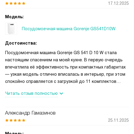
17.12.2025
Модель:
Посудомоечная машина Gorenje GS541D10W
Достоинства:
Посудомоечная машина Gorenje GS 541 D 10 W стала
настоящим спасением на моей кухне. В первую очередь
впечатлила её эффективность при компактных габаритах
— узкая модель отлично вписалась в интерьер, при этом
спокойно справляется с загрузкой до 11 комплектов
посуды, чего хватает даже после приёма гостей.
Читать отзыв полностью
Особенно ценю наличие программы «Эко»: она экономит
воду и электроэнергию, но при этом посуда выходит
идеально чистой и блестящей. Также радует
Александр Гамазинов
«Интенсивная» программа — отлично справляется с
25.11.2025
засохшими остатками пищи, не требуя предварительного
замачивания. Удобство добавляет функция «1 час»: когда
Модель: