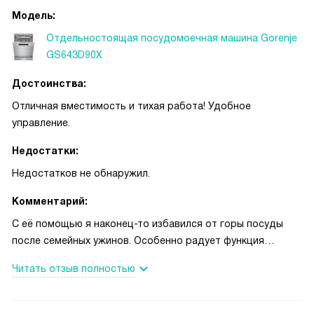
Электронное управление с кнопочной панелью и
Модель:
светодиодной индикацией делает работу с техникой
Отдельностоящая посудомоечная машина Gorenje
интуитивно понятной, а звуковой сигнал в конце цикла —
GS643D90X
незаменимая мелочь, особенно если отвлёкся на другие
дела.
Достоинства:
Отличная вместимость и тихая работа! Удобное
управление.
Недостатки:
Недостатков не обнаружил.
Комментарий:
С её помощью я наконец-то избавился от горы посуды
после семейных ужинов. Особенно радует функция
автооткрывания дверцы, благодаря которой посуда
Читать отзыв полностью
быстрее высыхает. Однажды, когда у нас были гости, я
запустил её на интенсивной программе, и все тарелки и
бокалы были идеально чистыми и блестящими. Удобно,