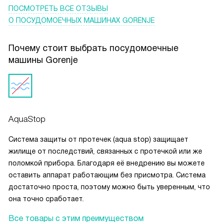
что можно отложить старт, и машина начнёт работать,
ПОСМОТРЕТЬ ВСЕ ОТЗЫВЫ
когда это нужно мне. Экономия воды и электроэнергии
О ПОСУДОМОЕЧНЫХ МАШИНАХ GORENJE
тоже на высоте, что важно для бюджета. В общем, я
очень доволен!
Почему стоит выбрать посудомоечные
машины Gorenje
AquaStop
Система защиты от протечек (aqua stop) защищает
жилище от последствий, связанных с протечкой или же
поломкой прибора. Благодаря её внедрению вы можете
оставить аппарат работающим без присмотра. Система
достаточно проста, поэтому можно быть уверенным, что
она точно сработает.
Все товары с этим преимуществом