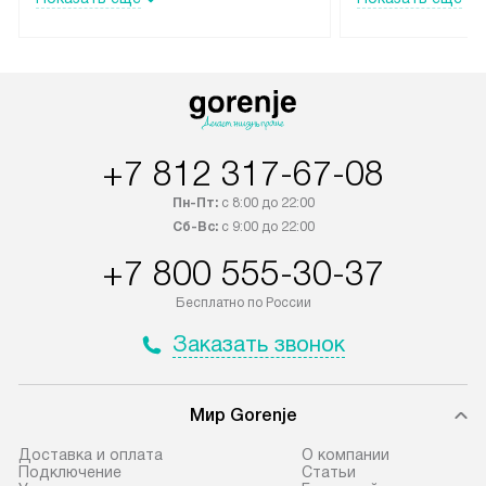
лейблом доставляется бесплатно
эксплуатации те
по Москве и Санкт-Петербургу.
мастера за МКА
Выезд за МКАД и КАД
дополнительную 
оплачивается дополнительно.
Возможна доставка товаров по
России.
+7 812 317-67-08
Пн-Пт:
с 8:00 до 22:00
Сб-Вс:
с 9:00 до 22:00
+7 800 555-30-37
Бесплатно по России
Заказать звонок
Мир Gorenje
Доставка и оплата
О компании
Подключение
Cтатьи