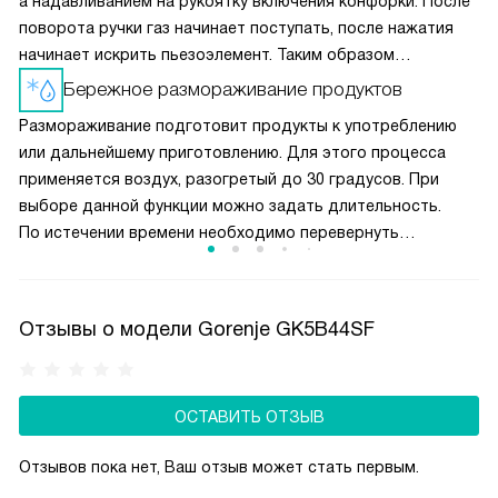
а надавливанием на рукоятку включения конфорки. После
поворота ручки газ начинает поступать, после нажатия
начинает искрить пьезоэлемент. Таким образом
вы получаете пламя движением одной руки, что важно
Бережное размораживание продуктов
для безопасности и попросту удобно.
Размораживание подготовит продукты к употреблению
или дальнейшему приготовлению. Для этого процесса
применяется воздух, разогретый до 30 градусов. При
выборе данной функции можно задать длительность.
По истечении времени необходимо перевернуть
размораживаемый продукт, помешать жидкое блюдо или
разделить смёрзшиеся куски.
Отзывы о модели Gorenje GK5B44SF
ОСТАВИТЬ ОТЗЫВ
Отзывов пока нет, Ваш отзыв может стать первым.