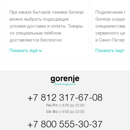
При заказе бытовой техники Gorenje
Подключение бы
можно выбрать подходящие
Gorenje осущест
условия доставки и оплаты. Товары
специалистами 
со специальным лейблом
сервисного цент
доставляются бесплатно
и Санкт-Петербу
по Москве в пределах МКАД
со специальным
Показать ещё
Показать ещё
до подъезда, выезд за МКАД
подключается б
оплачивается дополнительно.
на готовые комм
Товар со статусом в наличии может
мастера за МКА
быть отгружен покупателю
за дополнительн
в течение трех дней. Доставка
коммуникации п
в Санкт-Петербург и другие
наличие установ
+7 812 317-67-08
регионы осуществляется через
подключения к 
транспортную компанию. После
и канализации в
Пн-Пт:
с 8:00 до 22:00
100% предоплаты наша компания
от категории те
Сб-Вс:
с 9:00 до 22:00
бесплатно доставляет заказ
дополнительных 
+7 800 555-30-37
до представительства
определяется со