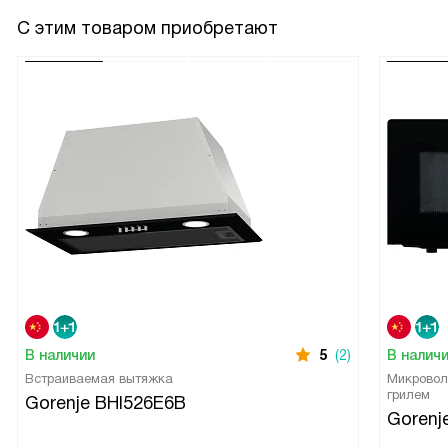
С этим товаром приобретают
В наличии
5
(2)
В налич
Встраиваемая вытяжка
Микровол
грилем
Gorenje BHI526E6B
Goren