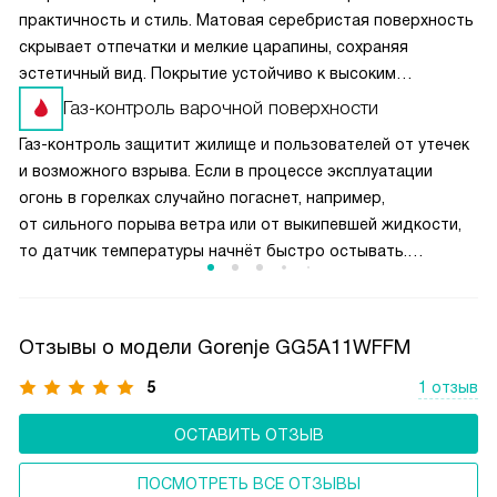
практичность и стиль. Матовая серебристая поверхность
скрывает отпечатки и мелкие царапины, сохраняя
эстетичный вид. Покрытие устойчиво к высоким
температурам, не желтеет и не трескается со временем.
Газ-контроль варочной поверхности
SilverMatte легко очищается: жир и нагар не въедаются
Газ-контроль защитит жилище и пользователей от утечек
в структуру, достаточно влажной салфетки.
и возможного взрыва. Если в процессе эксплуатации
огонь в горелках случайно погаснет, например,
от сильного порыва ветра или от выкипевшей жидкости,
то датчик температуры начнёт быстро остывать.
Он передаст сигнал на модуль, который перекрывает
подачу газа. Эта функция обычно срабатывает в течение
10 секунд после затухания пламени.
Отзывы о модели Gorenje GG5A11WFFM
5
1 отзыв
ОСТАВИТЬ ОТЗЫВ
ПОСМОТРЕТЬ ВСЕ ОТЗЫВЫ