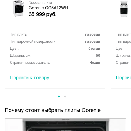
Газовая плита
Gorenje GG5A12WH
35 999
руб.
Тип плиты:
газовая
Тип плит
Тип варочной поверхности:
газовая
Тип варо
Цвет:
белый
Цвет:
Ширина, см:
50
Ширина,
Страна-производитель:
Чехия
Страна-п
Перейти к товару
Перейт
Почему стоит выбрать плиты Gorenje