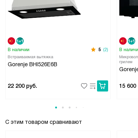
В наличии
5
(2)
В налич
Встраиваемая вытяжка
Микровол
грилем
Gorenje BHI526E6B
Goren
22 200
руб.
15 600
С этим товаром сравнивают